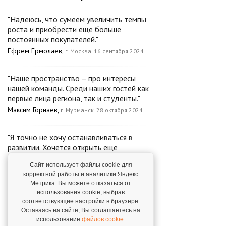
"Надеюсь, что сумеем увеличить темпы
роста и приобрести еще больше
постоянных покупателей."
Ефрем Ермолаев,
г. Москва. 16 сентября 2024
"Наше пространство – про интересы
нашей команды. Среди наших гостей как
первые лица региона, так и студенты."
Максим Горнаев,
г. Мурманск. 28 октября 2024
"Я точно не хочу останавливаться в
развитии. Хочется открыть еще
несколько точек!"
Сайт использует файлы cookie для
Мария Толчева,
г. Москва. 27 ноября 2024
корректной работы и аналитики Яндекс
Метрика. Вы можете отказаться от
использования cookie, выбрав
"Наш проект динамично развивается. С
соответствующие настройки в браузере.
апреля 2023 года мы не просто
Оставаясь на сайте, Вы соглашаетесь на
винотека, а еще и ресторан."
использование
файлов cookie
.