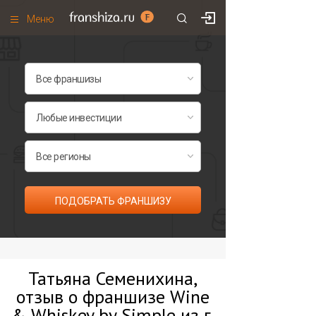
Меню
+7 (495)
671-53-63
Франшизы по категориям
Франшизы по городам
Франшизы со скидками
Рейтинг франшиз
Все франшизы списком
ПОДОБРАТЬ ФРАНШИЗУ
Татьяна Семенихина,
отзыв о франшизе Wine
& Whiskey by Simple из г.