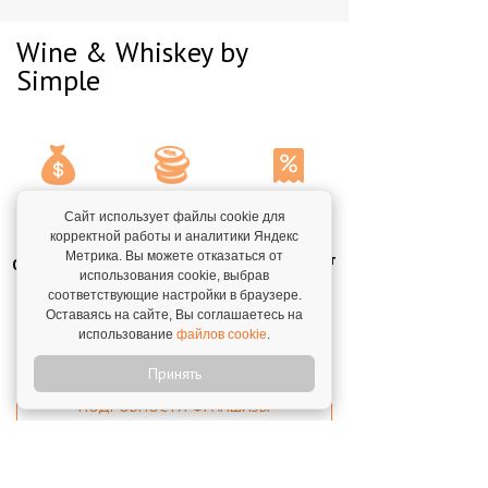
Wine & Whiskey by
Simple
Паушальный
Инвестиции,
Роялти
Сайт использует файлы cookie для
взнос
корректной работы и аналитики Яндекс
от/до
Метрика. Вы можете отказаться от
Отсутствуют
Отсутствует
7 000 000
₽
использования cookie, выбрав
20 000 000
₽
соответствующие настройки в браузере.
Оставаясь на сайте, Вы соглашаетесь на
использование
файлов cookie
.
ПОЛУЧИТЬ БИЗНЕС-ПЛАН
Принять
ПОДРОБНОСТИ ФРАНШИЗЫ