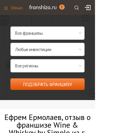
Меню
+7 (495)
671-53-63
Франшизы по категориям
Франшизы по городам
Франшизы со скидками
Рейтинг франшиз
Все франшизы списком
ПОДОБРАТЬ ФРАНШИЗУ
Ефрем Ермолаев, отзыв о
франшизе Wine &
Whiskey by Simple из г.