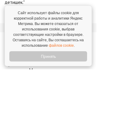
детишек."
Артем Старовойтов,
г. Зеленоград. 14 ноября
Сайт использует файлы cookie для
2025
корректной работы и аналитики Яндекс
Метрика. Вы можете отказаться от
использования cookie, выбрав
соответствующие настройки в браузере.
Новости о франшизе
Оставаясь на сайте, Вы соглашаетесь на
«Зенит-Чемпионика»
использование
файлов cookie
.
Принять
Франшиза "Зенит-Чемпионика" стала
доступна в Москве
11 марта 2025
Открой свой бизнес под известным брендом!