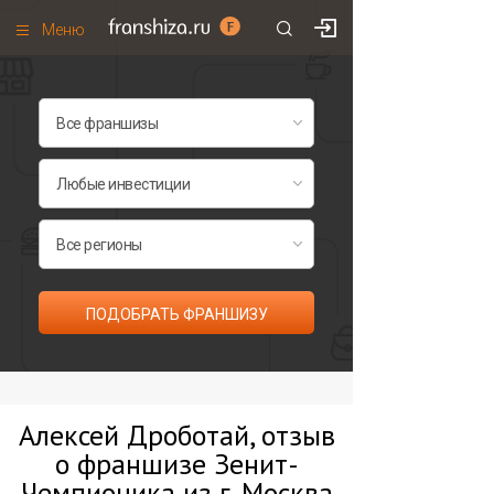
Меню
+7 (495)
671-53-63
Франшизы по категориям
Франшизы по городам
Франшизы со скидками
Рейтинг франшиз
Все франшизы списком
ПОДОБРАТЬ ФРАНШИЗУ
Алексей Дроботай, отзыв
о франшизе Зенит-
Чемпионика из г. Москва