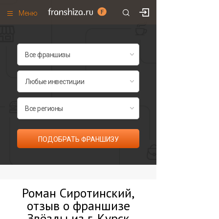
Меню
+7 (495)
671-53-63
Франшизы по категориям
Франшизы по городам
Франшизы со скидками
Рейтинг франшиз
Все франшизы списком
ПОДОБРАТЬ ФРАНШИЗУ
Роман Сиротинский,
отзыв о франшизе
Звёзды из г. Курск