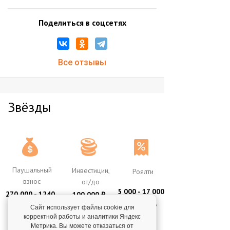
Поделиться в соцсетях
Все отзывы
Звёзды
Паушальный
Инвестиции,
Роялти
взнос
от/до
5 000 - 17 000
270 000 - 1240
100 000
₽
Р в месяц
000 Р
300 000
₽
Сайт использует файлы cookie для
корректной работы и аналитики Яндекс
Метрика. Вы можете отказаться от