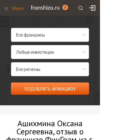
Меню
+7 (495)
671-53-63
Франшизы по категориям
Франшизы по городам
Франшизы со скидками
Рейтинг франшиз
Все франшизы списком
ПОДОБРАТЬ ФРАНШИЗУ
Ашихмина Оксана
Сергеевна, отзыв о
франшизе ФинГрам из г.