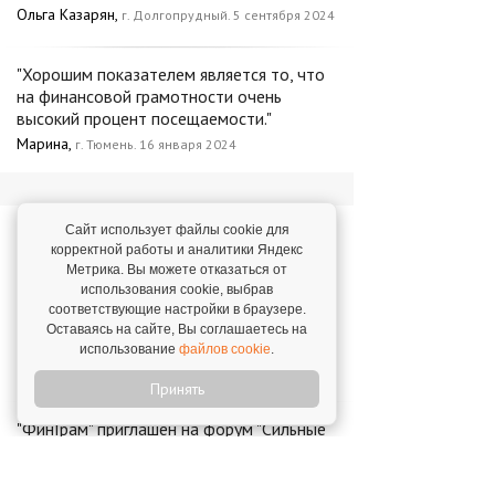
Ольга Казарян,
г. Долгопрудный. 5 сентября 2024
"Хорошим показателем является то, что
на финансовой грамотности очень
высокий процент посещаемости."
Марина,
г. Тюмень. 16 января 2024
Новости о франшизе
Сайт использует файлы cookie для
корректной работы и аналитики Яндекс
«ФинГрам»
Метрика. Вы можете отказаться от
использования cookie, выбрав
соответствующие настройки в браузере.
Проект "ФинГрам": выход на
Оставаясь на сайте, Вы соглашаетесь на
международный уровень
использование
файлов cookie
.
26 января 2023
Принять
"ФинГрам" приглашен на форум "Сильные
идеи для нового времени"
23 июня 2023