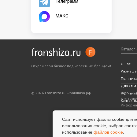
Телеграмм
МАКС
Каталог
Все фра
Статьи
Словарь
Подходит
Ближайш
О нас
Открой свой бизнес под известным брендом!
Законода
5 шагов 
Размеще
Политик
Для СМИ
© 2026 Franshiza.ru Франшиза.рф
Франшиза
Политика
ООО «Фра
Контактн
Информац
показате
является
Сайт использует файлы cookie для к
информац
использования cookie, выбрав соотв
успешнос
использование
файлов cookie
.
услуги.