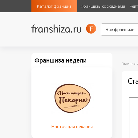
Каталог франшиз
Франшизы со скидками
Рей
Франшиза недели
Главная
Ст
Настоящая пекарня