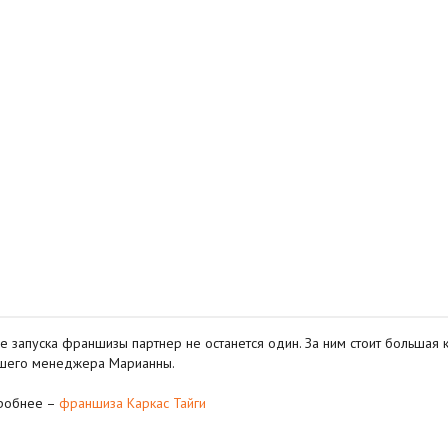
е запуска франшизы партнер не останется один. За ним стоит больша
шего менеджера Марианны.
робнее –
франшиза Каркас Тайги