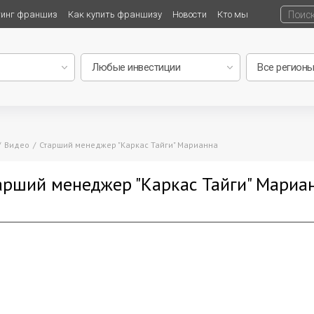
тинг франшиз
Как купить франшизу
Новости
Кто мы
Видео
Старший менеджер "Каркас Тайги" Марианна
арший менеджер "Каркас Тайги" Мариа