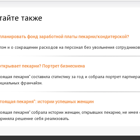
тайте также
планировать фонд заработной платы пекарни/кондитерской?
том и о сокращении расходов на персонал без увольнения сотрудников 
открывает пекарни? Портрет бизнесмена
тоящая пекарня" составила статистику за год и собрала портрет партне
нциальных франчайзи.
тоящая пекарня": истории успешных женщин
тоящая пекарня" собрала истории женщин, открывших пекарню, не имея о
приняла решение себя реализовать.