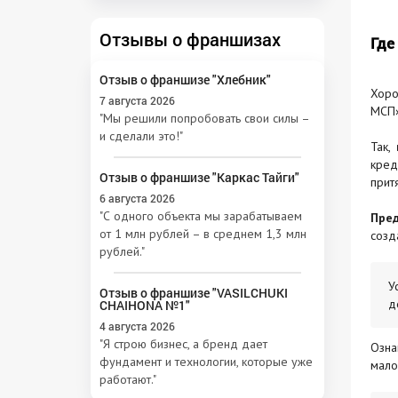
Отзывы о франшизах
Где
Отзыв о франшизе "Хлебник"
Хоро
7 августа 2026
МСП»
"Мы решили попробовать свои силы –
и сделали это!"
Так,
кред
Отзыв о франшизе "Каркас Тайги"
прит
6 августа 2026
"С одного объекта мы зарабатываем
Пре
от 1 млн рублей – в среднем 1,3 млн
созд
рублей."
У
Отзыв о франшизе "VASILCHUKI
д
CHAIHONA №1"
4 августа 2026
"Я строю бизнес, а бренд дает
Озна
фундамент и технологии, которые уже
мало
работают."