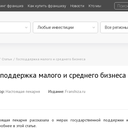
тинг франшиз
Как купить франшизу
Новости
Кто мы
Статьи
Господдержка малого и среднего бизнеса
споддержка малого и среднего бизнеса
ор:
Настоящая пекарня
Издание:
Franshiza.ru
оящая пекарня рассказала о мерах государственной поддержки 
обнее в этой статье.