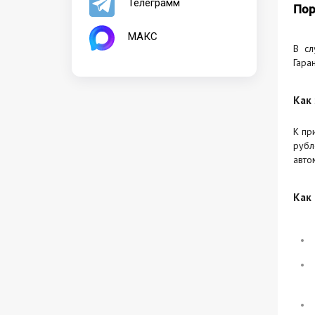
Телеграмм
Пор
МАКС
В сл
Гара
Как
К пр
рубл
авто
Как