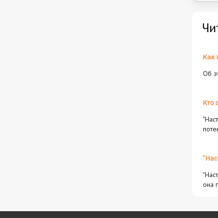
Чи
Как 
Об э
Кто 
"Нас
поте
"Нас
"Нас
она 