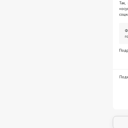
Так,
«осу
соци
Ф
г
Под
Поде