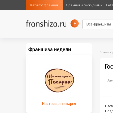
Каталог франшиз
Франшизы со скидками
Рей
Франшиза недели
Главная
Го
Авт
Настоящая пекарня
Наст
Подр