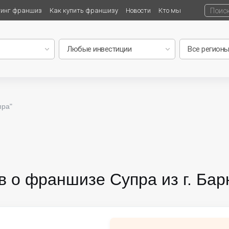
тинг франшиз
Как купить франшизу
Новости
Кто мы
пра"
в о франшизе Супра из г. Бар