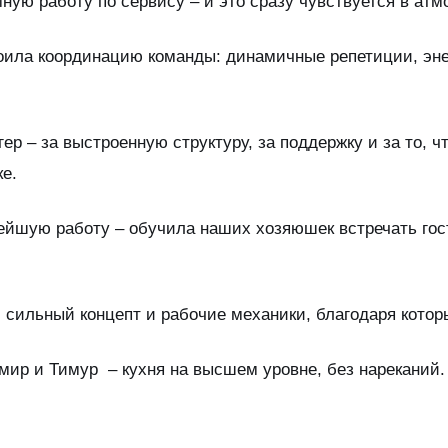
ую работу по сервису – и это сразу чувствуется в атм
ила координацию команды: динамичные репетиции, энер
р – за выстроенную структуру, за поддержку и за то, ч
е.
йшую работу – обучила наших хозяюшек встречать гостей
: сильный концепт и рабочие механики, благодаря котор
мир и Тимур – кухня на высшем уровне, без нареканий.