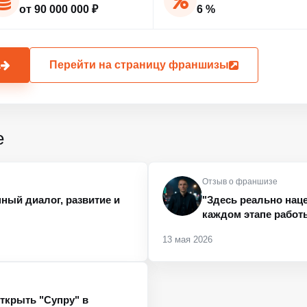
от 90 000 000 ₽
6 %
а
Перейти на страницу франшизы
е
Отзыв о франшизе
нный диалог, развитие и
"Здесь реально наце
каждом этапе работ
13 мая 2026
ткрыть "Супру" в