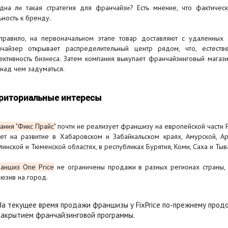
дна ли такая стратегия для франчайзи? Есть мнение, что фактически
ьность к бренду.
правило, на первоначальном этапе товар доставляют с удаленных 
чайзер открывает распределительный центр рядом, что, естеств
ктивность бизнеса. Затем компания выкупает франчайзинговый магаз
, над чем задуматься.
риториальные интересы
ания "Фикс Прайс"
почти не реализует франшизу на европейской части Р
ет на развитие в Хабаровском и Забайкальском краях, Амурской, Арх
линской и Тюменской областях, в республиках Бурятия, Коми, Саха и Тыв
аншиз One Price
не ограничены продажи в разных регионах страны, 
люзив на город.
На текущее время продажи франшизы у FixPrice по-прежнему продол
закрытием франчайзинговой программы.