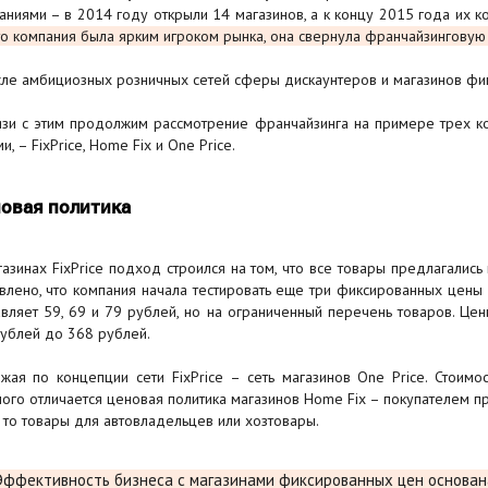
аниями – в 2014 году открыли 14 магазинов, а к концу 2015 года их к
что компания была ярким игроком рынка, она свернула франчайзинговую
сле амбициозных розничных сетей сферы дискаунтеров и магазинов фи
язи с этим продолжим рассмотрение франчайзинга на примере трех к
и, – FixPrice, Home Fix и One Price.
овая политика
газинах FixPrice подход строился на том, что все товары предлагалис
влено, что компания начала тестировать еще три фиксированных цены 5
авляет 59, 69 и 79 рублей, но на ограниченный перечень товаров. Цен
рублей до 368 рублей.
жая по концепции сети FixPrice – сеть магазинов One Price. Стоимо
ого отличается ценовая политика магазинов Home Fix – покупателем п
 то товары для автовладельцев или хозтовары.
Эффективность бизнеса с магазинами фиксированных цен основа