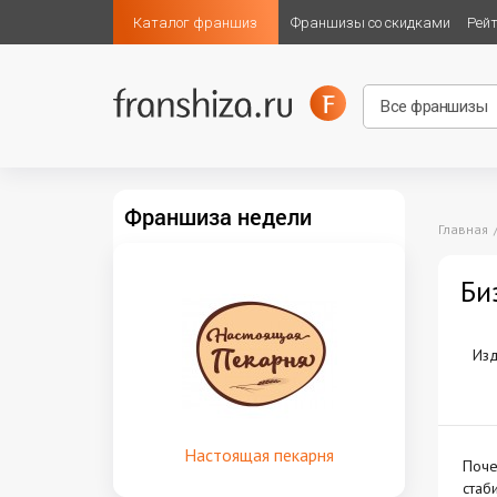
Каталог франшиз
Франшизы со скидками
Рей
Франшиза недели
Главная
Би
Изд
Настоящая пекарня
Поче
стаб