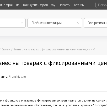
тинг франшиз
Как купить франшизу
Новости
Кто мы
Статьи
Бизнес на товарах с фиксированными ценами - выгодно ли?
знес на товарах с фиксированными цен
ание:
Franshiza.ru
му франшиза магазинов фиксированных цен является одним из самых ак
ильной экономической обстановке, так и в условиях кризиса? Востр