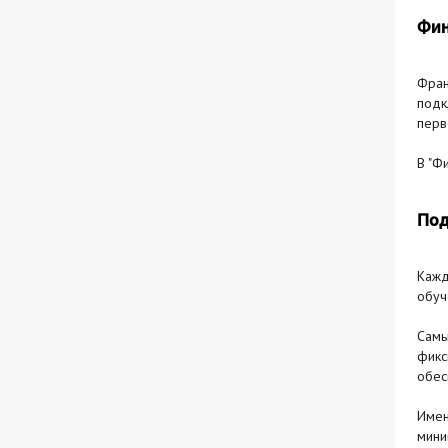
Фин
Фран
подк
перв
В "Фи
Под
Кажд
обуч
Самы
фикс
обес
Имен
мини