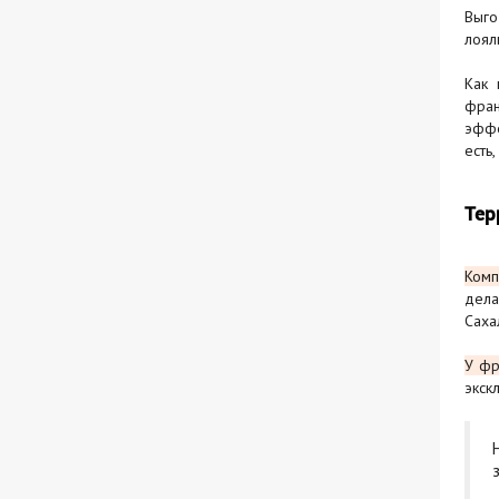
Выго
лоял
Как 
фран
эффе
есть
Тер
Комп
дела
Саха
У фр
экск