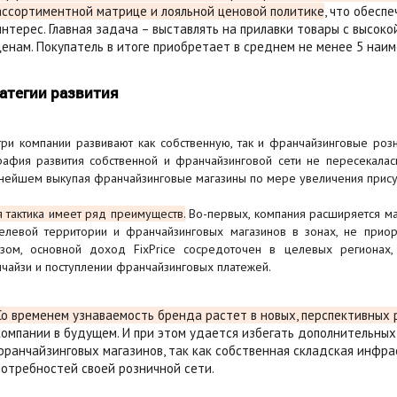
ассортиментной матрице и лояльной ценовой политике
, что обесп
интерес. Главная задача – выставлять на прилавки товары с высок
ценам. Покупатель в итоге приобретает в среднем не менее 5 наим
атегии развития
три компании развивают как собственную, так и франчайзинговые розн
рафия развития собственной и франчайзинговой сети не пересекалас
нейшем выкупая франчайзинговые магазины по мере увеличения присут
я тактика имеет ряд преимуществ.
Во-первых, компания расширяется ма
елевой территории и франчайзинговых магазинов в зонах, не приор
зом, основной доход FixPrice сосредоточен в целевых регионах,
чайзи и поступлении франчайзинговых платежей.
Со временем узнаваемость бренда растет в новых, перспективных 
компании в будущем. И при этом удается избегать дополнительных 
франчайзинговых магазинов, так как собственная складская инфра
потребностей своей розничной сети.