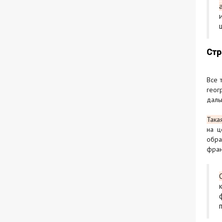
Стр
Все 
геог
даль
Така
на ц
обра
фран