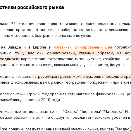
стники российского рынка
чале 21 столетия концепцию магазинов с фиксированными ценами
авление продолжает энергично набирать скорость. Такая динамичност
лярным совершать быстрые и экономные покупки.
и на Западе и в Европе в
магазинах фиксированных цен
потребите
дукцию,
то у нас они ориентированы, главным образом, на асс
ходимости:
парфюмерно-косметические, гигиенические, хозяйственные,
укция длительного хранения, включая молочную, например, йогурты.
егодняшний день
на российском рынке можно выделить несколько кру
зинов фиксированных цен с разной географией присутствия и при этом
олее опытный игрок – федеральная сеть магазинов фиксированных цен F
ранчайзингу – с конца 2010 года.
е маститые региональные сети – "Охапка", "Твоя цена", "Матрешка". И
овской области и, в отличие от других, предлагает несколько уровней ц
й же политики следует очень заметный участник рынка, как сеть "Заодн