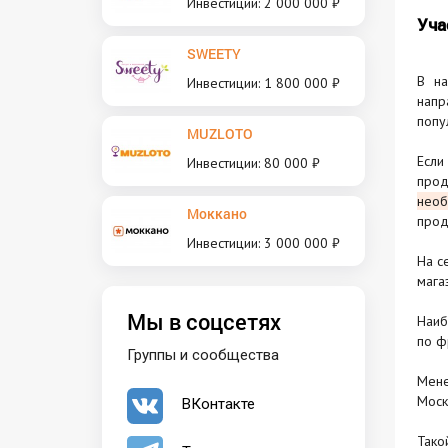
Инвестиции: 2 000 000 ₽
Уча
SWEETY
В на
Инвестиции: 1 800 000 ₽
напр
попу
MUZLOTO
Есл
Инвестиции: 80 000 ₽
про
необ
Моккано
прод
Инвестиции: 3 000 000 ₽
На с
мага
Мы в соцсетях
Наиб
по ф
Группы и сообщества
Мене
Моск
ВКонтакте
Тако