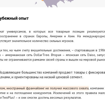
убежный опыт
мат универсамов, в которых все товарные позиции реализуют
ространение в странах Европы, Америки и Азии. На международ
утствует значительное количество сильных игроков.
и тех, на чьем счету внушительные достижения, – стартовавшая в 19
к – американская сеть DollarTree. Вторая – японская сеть Daiso, зап
нты не ограничиваются рамками своей страны и вышли на мировой рынок
Подавляющее большинство компаний продают товары с фиксирова
ценами, и ориентированы на низкий ценовой сегмент.
лом, иностранный франчайзинг не получил массового охвата
, компании
итие и на поглощение конкурентов. Исключений из этого правила мало
orTwoPlus! – и они смогли достичь весомых результатов.