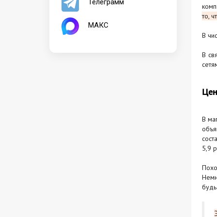
Телеграмм
комп
то, 
МАКС
В чи
В св
сетям
Цен
В ма
объя
сост
5,9 
Похо
Немн
будь