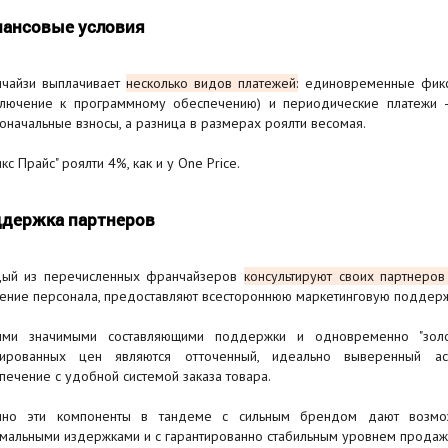
ансовые условия
чайзи выплачивает
несколько видов платежей:
единовременные фикси
лючение к программному обеспечению) и периодические платежи – 
оначальные взносы, а разница в размерах роялти весомая.
кс Прайс" роялти 4%, как и у One Price.
держка партнеров
ый из перечисленных франчайзеров
консультируют своих партнеров
ение персонала, предоставляют всестороннюю маркетинговую поддерж
ми значимыми составляющими поддержки и одновременно "золот
ированных цен являются отточенный, идеально выверенный ас
печение с удобной системой заказа товара.
но эти компоненты в тандеме с сильным брендом дают возможн
мальными издержками и с гарантированно стабильным уровнем продаж 