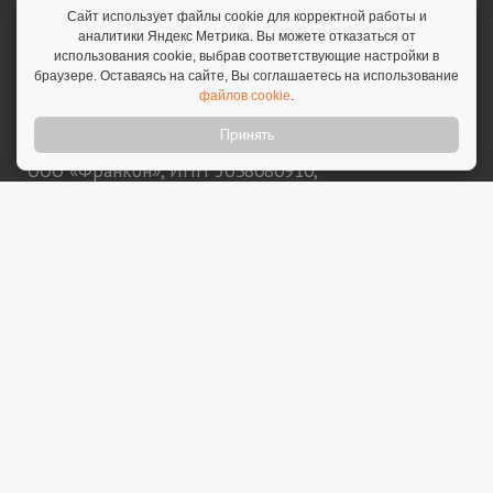
Сайт использует файлы cookie для корректной работы и
Политика конфиденциальности
аналитики Яндекс Метрика. Вы можете отказаться от
использования cookie, выбрав соответствующие настройки в
Согласие на обработку персональных данных
браузере. Оставаясь на сайте, Вы соглашаетесь на использование
Политика обработки персональных данных
файлов cookie
.
Принять
© 2026 Franshiza.ru • Франшиза.рф
ООО «Франкон», ИНН 5038080910,
sale@franshiza.ru. 18+
Информация, опубликованная на сайте, не является
публичной офертой и носит информационный
характер. Указанные на сайте финансовые
показатели являются оценочными и
предоставляются правообладателями или
представителями правообладателей бизнесов. ООО
«Франкон» не является представителем
правообладателя или посредником размещенных
бизнесов (франшиз). Сайт не несет