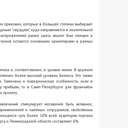
ом приезжих, которые в большей степени выбирают
турным "сердцем", куда направляются в значительной
ераспределения рынка здесь акцент был смещен в
гионов остаются основными ориентирами в разных
тала и, соответственно, в уровне жизни. В крупном
твенно более высокий уровень бизнеса. Это также
а. Замечена и поведенческая особенность: если в
 прибыли, то в Санкт-Петербурге для франчайзи
к проекту.
лечений стимулирует москвичей быть активнее,
ринимателей и наемных сотрудников, свойственна
 приходится чуть более 10% всей аудитории портала
урга и Ленинградской области составляют 6%.