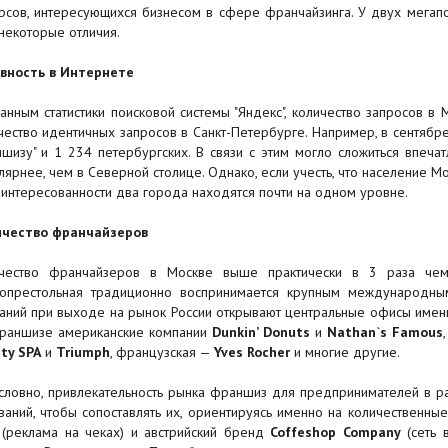
рсов, интересующихся бизнесом в сфере франчайзинга. У двух мегап
 некоторые отличия.
вность в Интернете
анным статистики поисковой системы "Яндекс", количество запросов 
чество идентичных запросов в Санкт-Петербурге. Например, в сентябре
шизу" и 1 234 петербургских. В связи с этим могло сложиться впеча
лярнее, чем в Северной столице. Однако, если учесть, что население Мо
аинтересованности два города находятся почти на одном уровне.
чество франчайзеров
чество франчайзеров в Москве выше практически в 3 раза чем 
опрестольная традиционно воспринимается крупным международны
аний при выходе на рынок России открывают центральные офисы именно
раншизе американские компании
Dunkin’ Donuts
и
Nathan`s Famous
ty SPA
и
Triumph
, французская —
Yves Rocher
и многие другие.
словно, привлекательность рынка франшиз для предпринимателей в ра
ваний, чтобы сопоставлять их, ориентируясь именно на количественн
m
(реклама на чеках) и австрийский бренд
Coffeshop Company
(сеть 