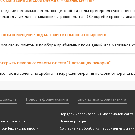
ск магазина детской одежды – бизнес мечты?
оследние несколько лет рынок детской одежды претерпел существенные
лекательным для начинающих игроков рынка. В Choupette провели ана
найти помещение под магазин в помощью нейросети
мся своим опытом в подборе прибыльных помещений для магазинов с
открыть пекарню: советы от сети "Настоящая пекарня"
атье представлена подробная инструкция открытия пекарни от франшиз
 франшиз
Новости франчайзинга
Библиотека франчайзинга
ншизы
 франчайзинга
 ли Вам франчайзинг
ие мероприятия
Видео франшиз
По категориям
Статьи и аналитика
Архив
Помощь эксперта
Порядок использования материалов сайта
Новости
По алфавиту
Отзывы о франшиза
Часто за
По горо
(подобрать франшизу)
вопросы
тельство
покупки франшизы
ние франшизы
franshiza.ru в СМИ
Наши партнеры
а конфиденциальности
Согласие на обработку персональных дан