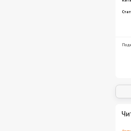
Ста
Поде
Чи