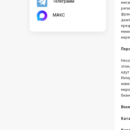
Телеграмм
мега
реги
фран
МАКС
диаг
пред
мини
нере
Перс
Несо
этом
идут
Инте
инве
миро
бизн
Возм
Кат
Кат