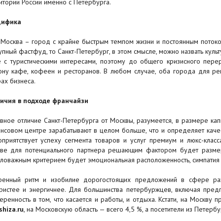
итории России именно с Петербурга.
цифика
 Москва – город с крайне быстрым темпом жизни и постоянным поток
упный фастфуд, то Санкт-Петербург, в этом смысле, можно назвать куль
 с туристическими интересами, поэтому до общего кризисного пер
ону кафе, кофеен и ресторанов. В любом случае, оба города для ре
ах бизнеса.
ичия в подходе франчайзи
вное отличие Санкт-Петербурга от Москвы, разумеется, в размере капи
нсовом центре зарабатывают в целом больше, что и определяет качес
оприятствует успеху сегмента товаров и услуг премиум и люкс-класс
ве для потенциального партнера решающим фактором будет размер
ловажным критерием будет эмоциональная расположенность, симпатия 
ренный ритм и изобилие дорогостоящих предложений в сфере разв
ристее и энергичнее. Для большинства петербуржцев, включая предп
еренность в том, что касается и работы, и отдыха. Кстати, на Москву
shiza.ru
, на Московскую область — всего 4,5 %, а посетители из Петерб