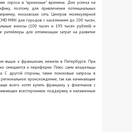
ии спроса в "кризисные" времена. Для успеха на
ифику, поэтому для привлечения потенциальных
пример, московская сеть Центров молекулярной
MD MINI для городов с населением до 200 тысяч,
льные взносы (100 тысяч и 195 тысяч рублей) и
е ритейлеры для оптимизации затрат на развитие
лом выше к франшизам, нежели в Петербурге. При
нно смещается к периферии. Плюс сами владельцы
а. С другой стороны, такие поисковые запросы в
и региональное происхождение, так как начинающие
чаще всего хотят купить франшизу у флагманов с
печивающих всестороннюю поддержку и налаженные