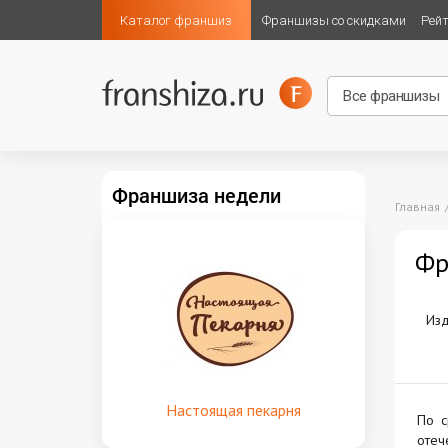
Каталог франшиз
Франшизы со скидками
Рей
Франшиза недели
Главная
Фр
Изд
Настоящая пекарня
По с
отеч