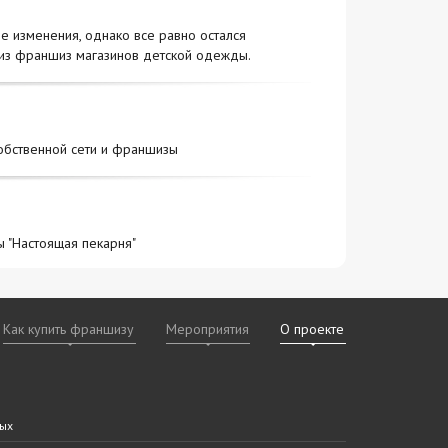
 изменения, однако все равно остался
лиз франшиз магазинов детской одежды.
обственной сети и франшизы
ы "Настоящая пекарня"
Как купить франшизу
Мероприятия
О проекте
х
даваемые
дам
ных