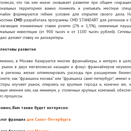
полисах, что так или иначе сковывает развитие при общем сокращен
ональных территориях важно понимать и учитывать местную спец
чайзи формируются гибкие условия для открытия своего дела. На
ностики
CMD
разработала программы CMD STANDART для регионов и C
лагающие пониженные ставки роялти (2% и 1,5%), сниженные пауша
мальные инвестиции (от 900 тысяч и от 1100 тысяч рублей). Сетевы
дко делают ставку на дискаунтеры.
пективы развития
мненно, в Москве базируются многие франчайзеры, и интерес в це
, рынок в двух мегаполисах насыщен и фокус франчайзеров неукло
 в регионы, желая оптимизировать расходы при расширении бизнес
рнете, как "франшиза москва" или "франшиза санкт-петербург", имеют 
сторы изучают рынок, опираясь на крупные города и, конечно же, 
вым именем или, как минимум, у столичных крупных компаний, обес
ес-процессы.
ожно, Вам также будет интересно:
алог франшиз
для Санкт-Петербурга
алог франшиз
для Москвы