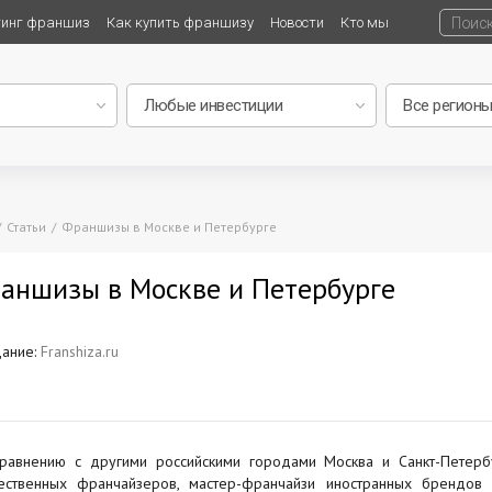
тинг франшиз
Как купить франшизу
Новости
Кто мы
Статьи
Франшизы в Москве и Петербурге
аншизы в Москве и Петербурге
ание:
Franshiza.ru
равнению с другими российскими городами Москва и Санкт-Петербу
ественных франчайзеров, мастер-франчайзи иностранных брендов 