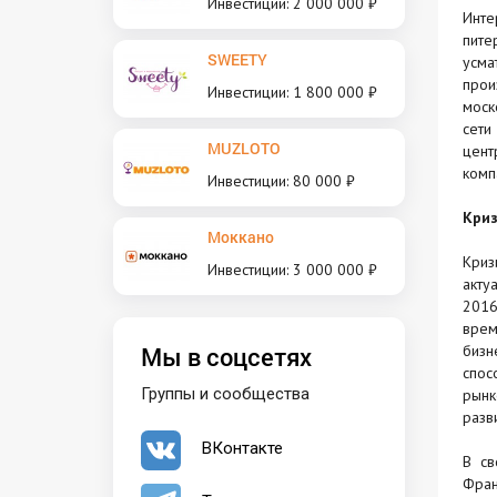
Инвестиции: 2 000 000 ₽
Инте
пит
SWEETY
усма
прои
Инвестиции: 1 800 000 ₽
моск
сети
MUZLOTO
цент
комп
Инвестиции: 80 000 ₽
Криз
Моккано
Криз
Инвестиции: 3 000 000 ₽
акту
2016
врем
Мы в соцсетях
бизн
спос
Группы и сообщества
рынк
разв
ВКонтакте
В св
Фран