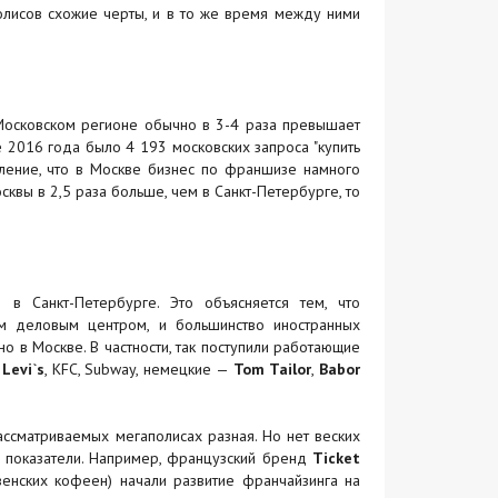
олисов схожие черты, и в то же время между ними
в Московском регионе обычно в 3-4 раза превышает
 2016 года было 4 193 московских запроса "купить
тление, что в Москве бизнес по франшизе намного
сквы в 2,5 раза больше, чем в Санкт-Петербурге, то
в Санкт-Петербурге. Это объясняется тем, что
м деловым центром, и большинство иностранных
 в Москве. В частности, так поступили работающие
,
Levi`s
, KFC, Subway, немецкие —
Tom Tailor
,
Babor
ссматриваемых мегаполисах разная. Но нет веских
ые показатели. Например, французский бренд
Ticket
венских кофеен) начали развитие франчайзинга на