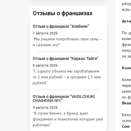
ресу
есть
Отзывы о франшизах
Акти
Отзыв о франшизе "Хлебник"
По д
7 августа 2026
коли
"Мы решили попробовать свои силы –
фран
и сделали это!"
попу
по з
Отзыв о франшизе "Каркас Тайги"
6 августа 2026
Коли
"С одного объекта мы зарабатываем
от 1 млн рублей – в среднем 1,3 млн
Коли
рублей."
перв
комп
Отзыв о франшизе "VASILCHUKI
по ф
CHAIHONA №1"
Beau
4 августа 2026
"Я строю бизнес, а бренд дает
Безу
фундамент и технологии, которые уже
осно
работают."
Co