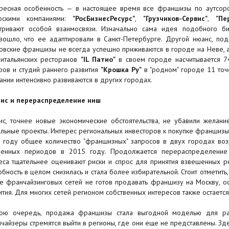
ресная особенность — в настоящее время все франшизы по аутсорс
ерскими компаниями:
"РосБизнесРесурс"
,
"Грузчиков-Сервис"
,
"Пе
тривают особой взаимосвязи. Изначально сама идея подобного б
зошло, что ее адаптировали в Санкт-Петербурге. Другой нюанс, под
овские франшизы не всегда успешно приживаются в городе на Неве, а
 итальянских ресторанов
"IL Патио"
в своем городе насчитывается 74 
ров и студий раннего развития
"Крошка Ру"
в "родном" городе 11 точе
ании интенсивно развиваются в других городах.
ис и перераспределение ниш
ис, точнее новые экономические обстоятельства, не убавили желани
альные проекты. Интерес региональных инвесторов к покупке франшизы 
 году общее количество "франшизных" запросов в двух городах воз
енных периодов в 2015 году. Продолжается перераспределение 
еса тщательнее оценивают риски и спрос для принятия взвешенных ре
обность в целом снизилась и стала более избирательной. Стоит отметит
е франчайзинговых сетей не готов продавать франшизу на Москву, ос
ития. Для многих сетей регионом собственных интересов также остается
ою очередь, продажа франшизы стала выгодной моделью для рас
чайзеры стремятся выйти в регионы, где они еще не представлены. Зде