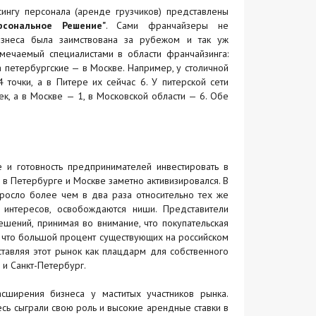
ингу персонала (аренде грузчиков) представлены
рсональное Решение"
. Сами франчайзеры не
изнеса была заимствована за рубежом и так уж
мечаемый специалистами в области франчайзинга:
 петербургские — в Москве. Например, у столичной
точки, а в Питере их сейчас 6. У питерской сети
к, а в Москве — 1, в Московской области — 6. Обе
е и готовность предпринимателей инвестировать в
в Петербурге и Москве заметно активизировался. В
росло более чем в два раза относительно тех же
интересов, освобождаются ниши. Представители
шений, принимая во внимание, что покупательская
ь, что большой процент существующих на российском
тавляя этот рынок как плацдарм для собственного
 и Санкт-Петербург.
ширения бизнеса у маститых участников рынка.
сь сыграли свою роль и высокие арендные ставки в