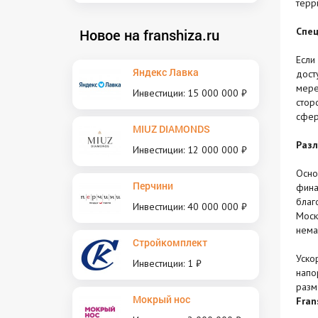
терр
Спе
Новое на franshiza.ru
Если
Яндекс Лавка
дост
мере
Инвестиции: 15 000 000 ₽
стор
сфер
MIUZ DIAMONDS
Разл
Инвестиции: 12 000 000 ₽
Осно
Перчини
фина
благ
Инвестиции: 40 000 000 ₽
Моск
нема
Стройкомплект
Уско
Инвестиции: 1 ₽
напо
разм
Мокрый нос
Fran