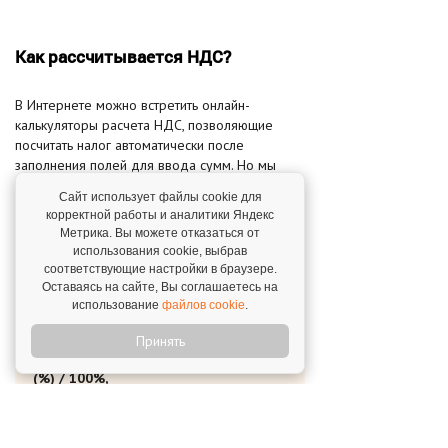
Как рассчитывается НДС?
В Интернете можно встретить онлайн-
калькуляторы расчета НДС, позволяющие
посчитать налог автоматически после
заполнения полей для ввода сумм. Но мы
рассмотрим основные формулы расчета
НДС
Сайт использует файлы cookie для
для понимания сути
.
корректной работы и аналитики Яндекс
Метрика. Вы можете отказаться от
Основная формула расчета НДС выглядит
использования cookie, выбрав
следующим образом:
соответствующие настройки в браузере.
Оставаясь на сайте, Вы соглашаетесь на
использование
файлов cookie
.
⚠ Важно:
Принять
НДС = Налоговая база х Ставка НДС
(%) / 100%,
где Налоговая база – согласованная
продавцом и покупателем стоимость