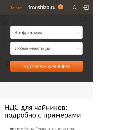
Меню
+7 (985)
700
•
00
•
85
Франшизы по категориям
Франшизы по городам
Франшизы со скидками
Рейтинг франшиз
ПОДОБРАТЬ ФРАНШИЗУ
Все франшизы списком
НДС для чайников:
подробно с примерами
Автор:
Нина Семина, основатель