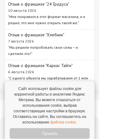
Отзыв о франшизе "24 Градуса"
10 августа 2026
"Мне понравился этот формат магазина, и я
решил, что мне нужно открыть такой же."
Отзыв о франшизе "Хлебник"
7 августа 2026
"Мы решили попробовать свои силы – и
сделали это!"
Отзыв о франшизе "Каркас Тайги"
6 августа 2026
"С одного объекта мы зарабатываем от 1 млн
рублей – в среднем 1,3 млн рублей."
Сайт использует файлы cookie для
корректной работы и аналитики Яндекс
Метрика. Вы можете отказаться от
использования cookie, выбрав
Новое на franshiza.ru
соответствующие настройки в браузере.
Оставаясь на сайте, Вы соглашаетесь на
использование
файлов cookie
.
Яндекс Лавка
Принять
Инвестиции: 15 000 000 ₽