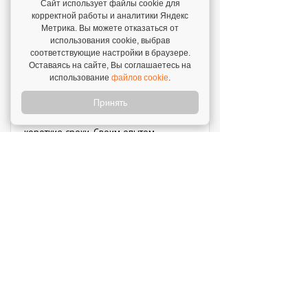
Сайт использует файлы cookie для
корректной работы и аналитики Яндекс
Сложно ли стать ресторатором?
Метрика. Вы можете отказаться от
использования cookie, выбрав
Запустить свой ресторан может быть
соответствующие настройки в браузере.
сложно как новичкам в этой сфере, так и
Оставаясь на сайте, Вы соглашаетесь на
опытным предпринимателям. Франшиза
использование
файлов cookie
.
может сделать этот процесс значительно
Принять
проще, минимизировать риски и помочь
выйти на желаемый результат в более
короткие сроки. Своим опытом
становления рестораторами поделились
франчайзи "Хочу Пури" из разных
городов.
ФРАНШИЗА НЕДЕЛИ