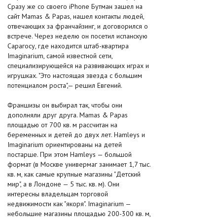
Сразу же со своего iPhone Бутман зашел на
сайт Mamas & Papas, нашел контакты людей,
отвечающих за франчайзинг, и договорился о
встрече. Через неделю он посетил испанскую
Сарагосу, где находится штаб-квартира
Imaginarium, самой известной сети,
специализирующейся на развивающих играх и
игрушках. "Это настоящая звезда с большим
потенциалом роста",— решил Евгений.
Франшизы он выбирал так, чтобы они
дополняли друг друга. Mamas & Papas
площадью от 700 кв. м рассчитан на
беременных и детей до двух лет. Hamleys и
Imaginarium ориентированы на детей
постарше. При этом Hamleys — большой
формат (в Москве универмаг занимает 1,7 тыс.
кв. м, как самые крупные магазины "Детский
мир", а в Лондоне — 5 тыс. кв. м). Они
интересны владельцам торговой
недвижимости как "якоря". Imaginarium —
небольшие магазины площадью 200-300 кв. м,