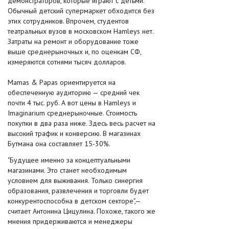
демонстраторов, которые играют с детьми.
Обычный детский супермаркет обходится без
этих сотрудников. Впрочем, студентов
театральных вузов в московском Hamleys нет.
Затраты на ремонт и оборудование тоже
выше среднерыночных и, по оценкам СФ,
измеряются сотнями тысяч долларов.
Mamas & Papas ориентируется на
обеспеченную аудиторию — средний чек
почти 4 тыс. руб. А вот цены в Hamleys и
Imaginarium среднерыночные. Стоимость
покупки в два раза ниже. Здесь весь расчет на
высокий трафик и конверсию. В магазинах
Бутмана она составляет 15-30%.
"Будущее именно за концептуальными
магазинами. Это станет необходимым
условием для выживания. Только синергия
образования, развлечения и торговли будет
конкурентоспособна в детском секторе",—
считает Антонина Цицулина. Похоже, такого же
мнения придерживаются и менеджеры