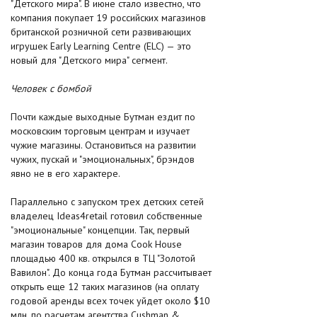
"Детского мира". В июне стало известно, что
компания покупает 19 российских магазинов
британской розничной сети развивающих
игрушек Early Learning Centre (ELC) — это
новый для "Детского мира" сегмент.
Человек с бомбой
Почти каждые выходные Бутман ездит по
московским торговым центрам и изучает
чужие магазины. Остановиться на развитии
чужих, пускай и "эмоциональных", брэндов
явно не в его характере.
Параллельно с запуском трех детских сетей
владелец Ideas4retail готовил собственные
"эмоциональные" концепции. Так, первый
магазин товаров для дома Cook House
площадью 400 кв. открылся в ТЦ "Золотой
Вавилон". До конца года Бутман рассчитывает
открыть еще 12 таких магазинов (на оплату
годовой аренды всех точек уйдет около $10
млн, по расчетам агентства Cushman &