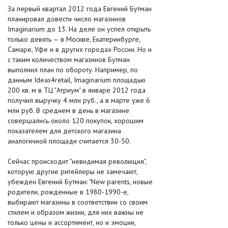
За первый квартал 2012 года Евгений Бутман
планировал довести число магазинов
Imaginarium до 13. На деле он успел открыть
только девять — в Москве, Екатеринбурге,
Самаре, Уфе и в других городах России. Но и
с таким количеством магазинов Бутман
выполнил план по обороту. Например, по
данным Ideas4retail, Imaginarium площадью
200 кв. м в ТЦ "Атриум" в январе 2012 года
получил выручку 4 млн руб., а в марте уже 6
млн руб. В среднем в день в магазине
совершались около 120 покупок, хорошим
показателем для детского магазина
аналогичной площади считается 30-50.
Сейчас происходит "невидимая революция",
которую другие ритейлеры не замечают,
убежден Евгений Бутман: "New parents, новые
родители, рожденные в 1980-1990-е,
выбирают магазины в соответствии со своим
стилем и образом жизни, для них важны не
только цены и ассортимент, но и эмоции,