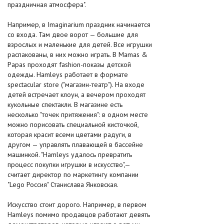
праздничная атмосфера".
Например, в Imaginarium праздник начинается
со входа. Там двое ворот — большие для
взрослых и маленькие для детей. Все игрушки
распакованы, в них можно играть. В Mamas &
Papas проходят fashion-показы детской
одежды. Hamleys работает в формате
spectacular store ("магазин-театр"). На входе
детей встречает клоун, а вечером проходят
кукольные спектакли. В магазине есть
несколько "точек притяжения": в одном месте
можно порисовать специальной кисточкой,
которая красит всеми цветами радуги, в
другом — управлять плавающей в бассейне
машинкой. "Hamleys удалось превратить
процесс покупки игрушки в искусство",—
считает директор по маркетингу компании
"Lego Россия" Станислава Янковская.
Искусство стоит дорого. Например, в первом
Hamleys помимо продавцов работают девять