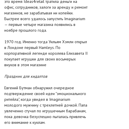
это время Ideas4retail тратила деньги на
офис, сотрудников, залоги за аренду и ремонт
магазинов, не зарабатывая ни копейки.
Быстрее всего удалось запустить Imaginarium
— первые четыре магазина появились в
ноябре прошлого года.
1970 год. Именно тогда Уильям Хэмли открыл
в Лондоне первый Hamleys. По
корпоративной легенде королева Елизавета II
покупает игрушки для своих восьмерых
внуков в этом магазине
Праздник для кидалтов
Евгений Бутман обнаружил очередное
подтверждение своей идеи "эмоционального
ритейла", когда увидел в Imaginarium
молодого мужчину с трехлетней дочкой. Папа
увлеченно стучал по игрушечным барабанам,
пока девочка безуспешно пыталась привлечь
его внимание к куклам.