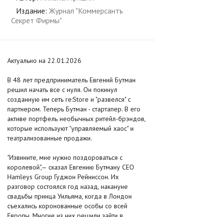
Издание:
Журнал "Коммерсантъ
Секрет Фирмы"
Актуально на 22.01.2026
В 48 лет предприниматель Евгений Бутман
решил начать все с нуля. Он покинул
созданную им сеть re:Store и "развелся" с
партнером. Теперь Бутман - стартапер. В его
активе портфель необычных ритейл-брэндов,
которые используют "управляемый хаос" и
театрализованные продажи.
"Извините, мне нужно поздороваться с
королевой",— сказал Евгению Бутману CEO
Hamleys Group Гуджон Рейниссон. Их
разговор состоялся год назад, накануне
свадьбы принца Уильяма, когда в Лондон
съехались коронованные особы со всей
Европы. Многие из них решили зайти в