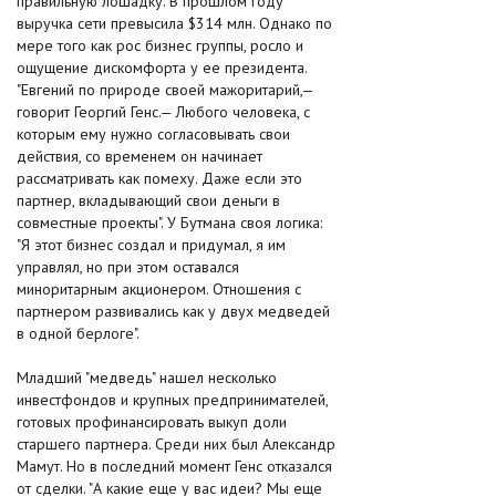
правильную лошадку. В прошлом году
выручка сети превысила $314 млн. Однако по
мере того как рос бизнес группы, росло и
ощущение дискомфорта у ее президента.
"Евгений по природе своей мажоритарий,—
говорит Георгий Генс.— Любого человека, с
которым ему нужно согласовывать свои
действия, со временем он начинает
рассматривать как помеху. Даже если это
партнер, вкладывающий свои деньги в
совместные проекты". У Бутмана своя логика:
"Я этот бизнес создал и придумал, я им
управлял, но при этом оставался
миноритарным акционером. Отношения с
партнером развивались как у двух медведей
в одной берлоге".
Младший "медведь" нашел несколько
инвестфондов и крупных предпринимателей,
готовых профинансировать выкуп доли
старшего партнера. Среди них был Александр
Мамут. Но в последний момент Генс отказался
от сделки. "А какие еще у вас идеи? Мы еще