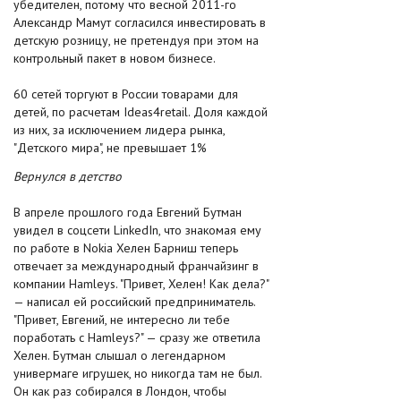
убедителен, потому что весной 2011-го
Александр Мамут согласился инвестировать в
детскую розницу, не претендуя при этом на
контрольный пакет в новом бизнесе.
60 сетей торгуют в России товарами для
детей, по расчетам Ideas4retail. Доля каждой
из них, за исключением лидера рынка,
"Детского мира", не превышает 1%
Вернулся в детство
В апреле прошлого года Евгений Бутман
увидел в соцсети LinkedIn, что знакомая ему
по работе в Nokia Хелен Барниш теперь
отвечает за международный франчайзинг в
компании Hamleys. "Привет, Хелен! Как дела?"
— написал ей российский предприниматель.
"Привет, Евгений, не интересно ли тебе
поработать с Hamleys?" — сразу же ответила
Хелен. Бутман слышал о легендарном
универмаге игрушек, но никогда там не был.
Он как раз собирался в Лондон, чтобы