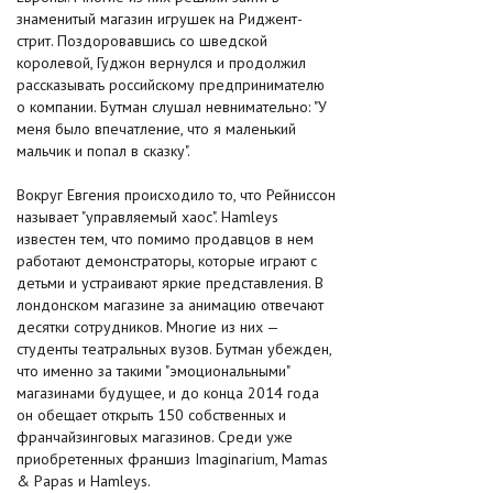
знаменитый магазин игрушек на Риджент-
стрит. Поздоровавшись со шведской
королевой, Гуджон вернулся и продолжил
рассказывать российскому предпринимателю
о компании. Бутман слушал невнимательно: "У
меня было впечатление, что я маленький
мальчик и попал в сказку".
Вокруг Евгения происходило то, что Рейниссон
называет "управляемый хаос". Hamleys
известен тем, что помимо продавцов в нем
работают демонстраторы, которые играют с
детьми и устраивают яркие представления. В
лондонском магазине за анимацию отвечают
десятки сотрудников. Многие из них —
студенты театральных вузов. Бутман убежден,
что именно за такими "эмоциональными"
магазинами будущее, и до конца 2014 года
он обещает открыть 150 собственных и
франчайзинговых магазинов. Среди уже
приобретенных франшиз Imaginarium, Mamas
& Papas и Hamleys.