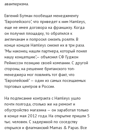
авантюризма.
Евгений Бутман пообещал менеджменту
"Европейского", что приведет к ним Hamleys,
еще не имея договора на франшизу. Когда
он получил площадку, то обратился к
англичанам и попросил снизить роялти. В
конце концов Hamleys снизил их в три раза.
"Мы наконец нашли партнера, который понял
нашу концепцию",— объяснил СФ Гуджон
Рейниссон позицию своей компании. С другой
стороны, на решение британского топ-
менеджера мог повлиять тот факт, что
"Европейский" — один из самых посещаемых
торговых центров в России.
На подписание контракта с Hamleys ушло
почти полгода, столько же на ремонт и
обустройство магазина — он заработал только
в конце мая 2012 года. На открытие пришли 5
тыс. человек. С задержкой по соседству
открылся и флагманский Mamas & Papas. Все