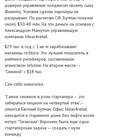
доверил управление холдингом своему сыну
Филиппу. Условия сделки партнеры не
раскрывают. По расчетам СФ, Бутман получил
около $30-40 млн. На эти деньги он основал с
Александром Мамутом управляющую
компанию Ideas4retail.
$29 тыс. в год с 1 кв. м зарабатывают
магазины re:Store. Это лучший показатель в
рейтинге ритейлеров, составленном
агентством Infoline. На втором месте —
"Связной" с $18 тыс.
Сам себе зажигалка
"Самое сложное в роли стартапера — это
забираться пешком на четвертый этаж",—
смеется Евгений Бутман. Офис Ideas4retail
находится в старинном доме без лифта возле
метро "Таганская". Впрочем, была еще одна
стартаперская задача — создать с нуля
команду.