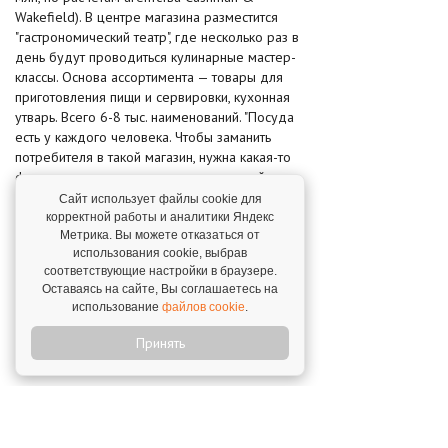
Wakefield). В центре магазина разместится
"гастрономический театр", где несколько раз в
день будут проводиться кулинарные мастер-
классы. Основа ассортимента — товары для
приготовления пищи и сервировки, кухонная
утварь. Всего 6-8 тыс. наименований. "Посуда
есть у каждого человека. Чтобы заманить
потребителя в такой магазин, нужна какая-то
фишка, а кулинарные мастер-классы сейчас в
моде,— рассуждает совладелец сети
Сайт использует файлы cookie для
гипермаркетов товаров для дома "Уютерра"
корректной работы и аналитики Яндекс
Александр Селиверстов.— Дело это затратное,
Метрика. Вы можете отказаться от
использования cookie, выбрав
но в перспективе может сработать".
соответствующие настройки в браузере.
Оставаясь на сайте, Вы соглашаетесь на
"Это будет бомба",— обещает Евгений Бутман.
использование
файлов cookie
.
В его арсенале есть еще две концепции,
однако подробности этих проектов Бутман не
Принять
раскрывает.
По образованию он программист (окончил
факультет технической кибернетики
Московского университета путей сообщения),