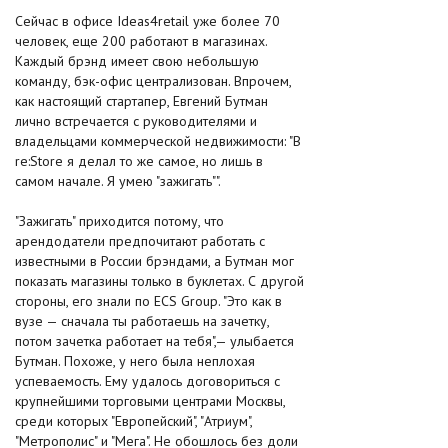
Сейчас в офисе Ideas4retail уже более 70
человек, еще 200 работают в магазинах.
Каждый брэнд имеет свою небольшую
команду, бэк-офис централизован. Впрочем,
как настоящий стартапер, Евгений Бутман
лично встречается с руководителями и
владельцами коммерческой недвижимости: "В
re:Store я делал то же самое, но лишь в
самом начале. Я умею "зажигать"".
"Зажигать" приходится потому, что
арендодатели предпочитают работать с
известными в России брэндами, а Бутман мог
показать магазины только в буклетах. С другой
стороны, его знали по ECS Group. "Это как в
вузе — сначала ты работаешь на зачетку,
потом зачетка работает на тебя",— улыбается
Бутман. Похоже, у него была неплохая
успеваемость. Ему удалось договориться с
крупнейшими торговыми центрами Москвы,
среди которых "Европейский", "Атриум",
"Метрополис" и "Мега". Не обошлось без доли