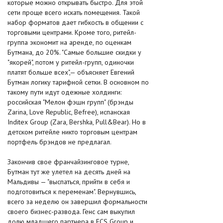
которые можно открывать быстро. Для этой
сети проще всего искать помещения. Такой
набор форматов дает гибкость в общении с
торговыми центрами. Кроме того, ритейл-
группа экономит на аренде, по оценкам
Бутмана, до 20%. "Самые большие скидки у
"якорей", потом у ритейл-групп, одиночки
платят больше всех",— объясняет Евгений
Бутман логику тарифной сетки. В основном по
такому пути идут одежные холдинги:
российская "Мелон фэшн групп" (брэнды
Zarina, Love Republic, Befree), испанская
Inditex Group (Zara, Bershka, Pull&Bear). Но в
детском ритейле никто торговым центрам
портфель брэндов не предлагал.
Закончив свое франчайзинговое турне,
Бутман тут же улетел на десять дней на
Мальдивы — "выспаться, прийти в себя и
подготовиться к переменам". Вернувшись,
всего за неделю он завершил формальности
своего бизнес-развода. Генс сам выкупил
долю младшего партнера в ECS Group и