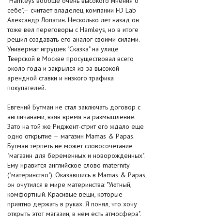
"Hamleys вообще очень высокого мнения о
себе",— считает владелец компании FD Lab
Александр Лопатин. Несколько лет назад он
тоже вел переговоры с Hamleys, но в итоге
решил создавать его аналог своими силами.
Универмаг игрушек "Сказка" на улице
Тверской в Москве просуществовал всего
около года и закрылся из-за высокой
арендной ставки и низкого трафика
покупателей.
Евгений Бутман не стал заключать договор с
англичанами, взяв время на размышление.
Зато на той же Риджент-стрит его ждало еще
одно открытие — магазин Mamas & Papas.
Бутман терпеть не может словосочетание
"магазин для беременных и новорожденных".
Ему нравится английское слово maternity
("материнство"). Оказавшись в Mamas & Papas,
он очутился в мире материнства: "Уютный,
комфортный. Красивые вещи, которые
приятно держать в руках. Я понял, что хочу
открыть этот магазин, в нем есть атмосфера".