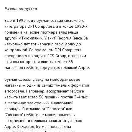
Развод по-русски
Еще в 1995 году Бутман создал системного
интегратора DPI Computers, а в конце 1990-х
привлек в качестве партнера владельца
другой ИТ-компании, "Ланит", Георгия Генса. За
несколько лет тот нарастил свою долю до
контрольной. Со временем DPI Computers
превратился в холдинг ECS Group, основным
активом которого является сеть из 85
магазинов re:Store, торгующих техникой Apple.
Бутман сделал ставку на монобрэндовые
магазины — один из самых тяжелых форматов
в торговле. Например, ассортимент re:Store
насчитывает всего 50 позиций против 3-4 тыс.
в магазинах электроники аналогичной
площади. В отличие от "Евросети" или
"Связного" re:Store не может поменять
ассортимент и целиком зависит от успехов
Apple. К счастью, Бутман поставил на