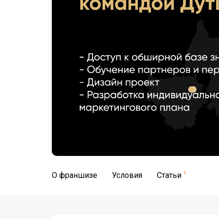
О франшизе
Условия
Статьи
5