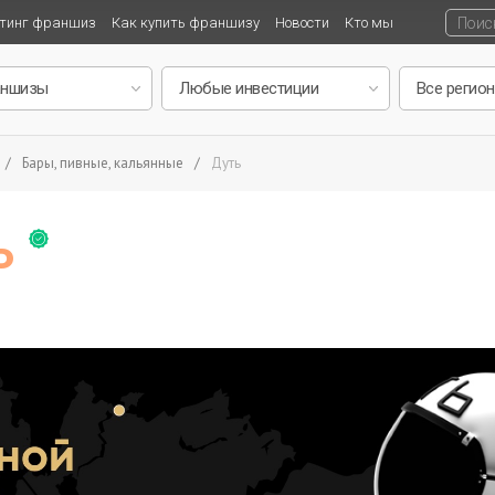
тинг франшиз
Как купить франшизу
Новости
Кто мы
/
Бары, пивные, кальянные
/
Дуть
ь