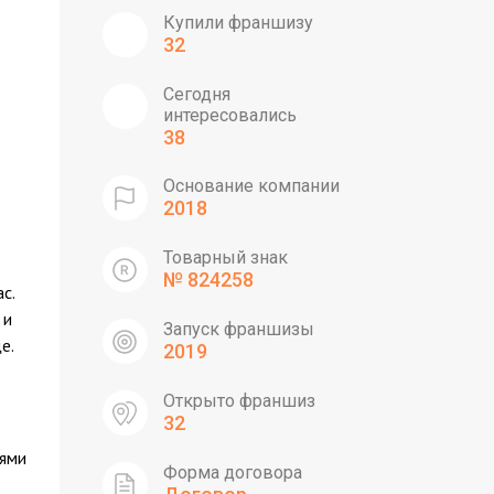
Купили франшизу
32
Сегодня
интересовались
38
Основание компании
2018
Товарный знак
№ 824258
с.
 и
Запуск франшизы
е.
2019
Открыто франшиз
32
тями
Форма договора