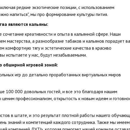
включая редкие экзотические позиции, с использованием
жно напиться", мы про формирование культуры пития.
ва являются кальяны:
е сочетание креативности и опыта в кальянной сфере. Наши
ем мастерства, а разнообразие табаков и кальянов порадует в
м комфортную тягу и эстетические качества в красиво
вы испытаете у нас, будут незабываемыми.
о обширной игровой зоной:
тольных игр до детально проработанных виртуальных миров
е 100 000 довольных гостей, и все это благодаря нашим
ценим профессионализм, открытость к новым идеям и готовно
стов в штате, и это результат плотной работы нашего обучающ
ень знаний и компетенций каждого сотрудника. Также мы имеем
щей компанией ДУТЬ, которая помогает нашей команде остава