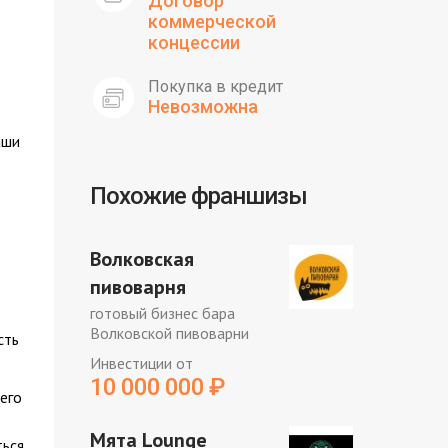
Договор
коммерческой
концессии
Покупка в кредит
Невозможна
аши
Похожие франшизы
Волковская
пивоварня
готовый бизнес бара
Волковской пивоварни
сть
Инвестиции от
10 000 000
₽
его
Мята Lounge
ться