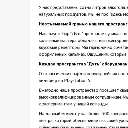
У нас представлены сотни литров алкоголя, 
натуральных продуктов. Мы не про "здесь мо
Неотъемлемой гранью нашего пространст
Наш лаунж-бар "Дуть" предлагает уникально
кальянные мастера обладают высоким уровн
вкусовые рецепторы. Мы гармонично сочетае
оформленных кальянах. Ощущения, которые 
Каждое пространство "Дуть" оборудован
От классических нард и популярнейших нас
видеоигр на Playstation 5.
Ежегодно наше пространство посещает свыш
высококвалифицированным сотрудникам. Мы 
к экспериментам у нашей команды.
На данный момент у нас более 300 специали
центра, который обеспечивает высокий уров
обширную базу знаний, созданную Управляю