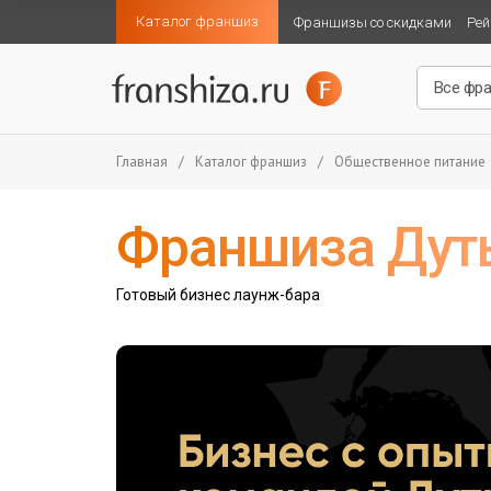
Каталог франшиз
Франшизы со скидками
Рей
Главная
/
Каталог франшиз
/
Общественное питание
Франшиза Дут
Готовый бизнес лаунж-бара