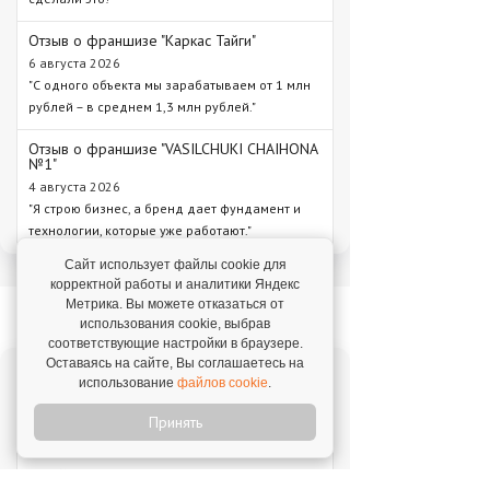
Отзыв о франшизе "Каркас Тайги"
6 августа 2026
"С одного объекта мы зарабатываем от 1 млн
рублей – в среднем 1,3 млн рублей."
Отзыв о франшизе "VASILCHUKI CHAIHONA
№1"
4 августа 2026
"Я строю бизнес, а бренд дает фундамент и
технологии, которые уже работают."
Сайт использует файлы cookie для
корректной работы и аналитики Яндекс
Метрика. Вы можете отказаться от
Новое на franshiza.ru
использования cookie, выбрав
соответствующие настройки в браузере.
Оставаясь на сайте, Вы соглашаетесь на
использование
файлов cookie
.
Яндекс Лавка
Инвестиции: 15 000 000 ₽
Принять
MIUZ DIAMONDS