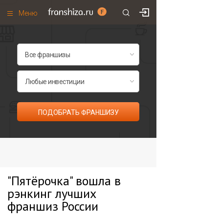
Меню
+7 (985)
700
•
00
•
85
Франшизы по категориям
Франшизы по городам
Франшизы со скидками
Рейтинг франшиз
ПОДОБРАТЬ ФРАНШИЗУ
Все франшизы списком
"Пятёрочка" вошла в
рэнкинг лучших
франшиз России