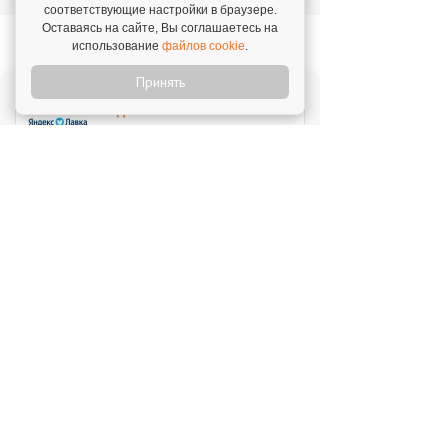
соответствующие настройки в браузере.
Оставаясь на сайте, Вы соглашаетесь на
Новое на franshiza.ru
использование
файлов cookie
.
Принять
Яндекс Лавка
Инвестиции: 15 000 000 ₽
MIUZ DIAMONDS
Инвестиции: 12 000 000 ₽
Перчини
Инвестиции: 40 000 000 ₽
Стройкомплект
Инвестиции: 1 ₽
Мокрый нос