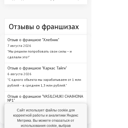
Отзывы о франшизах
Отзыв о франшизе "Хлебник"
7 августа 2026
"Мы решили попробовать свои силы – и
сделали это!"
Отзыв о франшизе "Каркас Тайги"
6 августа 2026
"С одного объекта мы зарабатываем от 1 млн
рублей – в среднем 1,3 млн рублей."
Отзыв о франшизе "VASILCHUKI CHAIHONA
№1"
4 августа 2026
Сайт использует файлы cookie для
"Я строю бизнес, а бренд дает фундамент и
корректной работы и аналитики Яндекс
технологии, которые уже работают."
Метрика. Вы можете отказаться от
использования cookie, выбрав