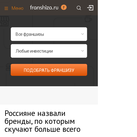
Меню
+7 (985)
700
•
00
•
85
Франшизы по категориям
Франшизы по городам
Франшизы со скидками
Рейтинг франшиз
ПОДОБРАТЬ ФРАНШИЗУ
Все франшизы списком
Россияне назвали
бренды, по которым
скучают больше всего