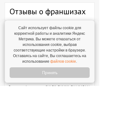
Отзывы о франшизах
Отзыв о франшизе "Хлебник"
Сайт использует файлы cookie для
7 августа 2026
корректной работы и аналитики Яндекс
"Мы решили попробовать свои силы – и
Метрика. Вы можете отказаться от
сделали это!"
использования cookie, выбрав
соответствующие настройки в браузере.
Отзыв о франшизе "Каркас Тайги"
Оставаясь на сайте, Вы соглашаетесь на
использование
файлов cookie
.
6 августа 2026
"С одного объекта мы зарабатываем от 1 млн
Принять
рублей – в среднем 1,3 млн рублей."
Отзыв о франшизе "VASILCHUKI CHAIHONA
№1"
4 августа 2026
"Я строю бизнес, а бренд дает фундамент и
технологии, которые уже работают."
Новое на franshiza.ru