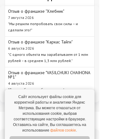
Отзыв о франшизе "Хлебник"
7 августа 2026
"Мы решили попробовать свои силы – и
сделали это!"
Отзыв о франшизе "Каркас Тайги"
6 августа 2026
"С одного объекта мы зарабатываем от 1 млн
рублей – в среднем 1,3 млн рублей."
Отзыв о франшизе "VASILCHUKI CHAIHONA
№1"
4 августа 2026
"Я строю бизнес, а бренд дает фундамент и
технологии, которые уже работают."
Сайт использует файлы cookie для
корректной работы и аналитики Яндекс
Метрика. Вы можете отказаться от
использования cookie, выбрав
Новое на franshiza.ru
соответствующие настройки в браузере.
Оставаясь на сайте, Вы соглашаетесь на
использование
файлов cookie
.