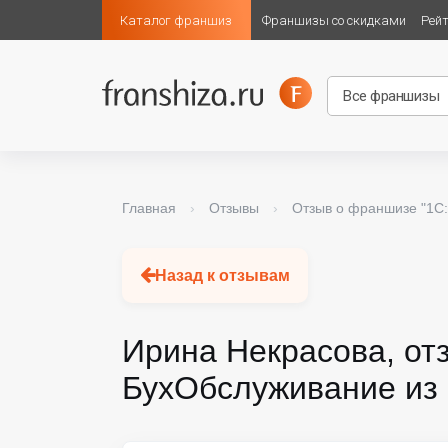
Каталог франшиз
Франшизы со скидками
Рей
Главная
›
Отзывы
›
Отзыв о франшизе "1С
Назад к отзывам
Ирина Некрасова, от
БухОбслуживание из 