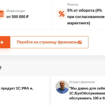
Роялти
5% от оборота (4%
Инвестиции
от 500 000 ₽
при согласованном
маркетинге)
а
Перейти на страницу франшизы
е
Отзыв о франшизе
продукт 1С:УФА и,
"Мы давно для себ
1С:БухОбслуживание
обслуживать 100 и б