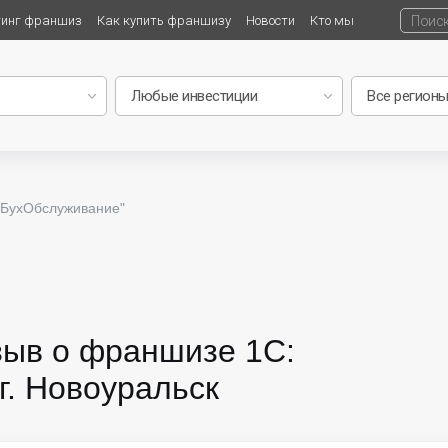
тинг франшиз
Как купить франшизу
Новости
Кто мы
:БухОбслуживание"
зыв о франшизе 1С:
г. Новоуральск