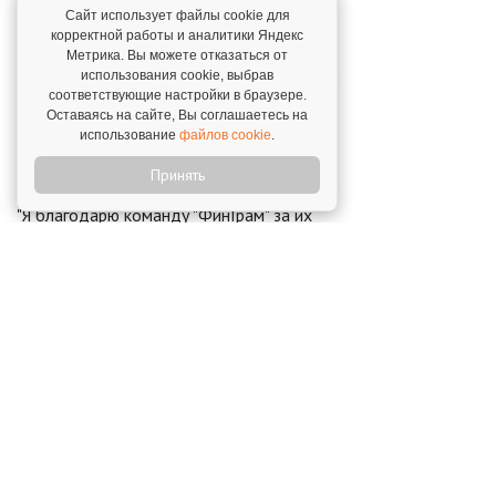
поучаствовали в турнирах. Ни одного
Сайт использует файлы cookie для
негативного отзыва!"
корректной работы и аналитики Яндекс
Максим Багаев,
г. Самара. 28 ноября 2022
Метрика. Вы можете отказаться от
использования cookie, выбрав
соответствующие настройки в браузере.
Я вижу огромный и длинный путь с этой
Оставаясь на сайте, Вы соглашаетесь на
компанией в совместном развитии
использование
файлов cookie
.
Александр,
г. Челябинск. 14 января 2022
Принять
"Я благодарю команду "ФинГрам" за их
поддержку и надеюсь, что мы будем
сотрудничать долго, плодотворно и
финансово богато!"
Галина,
г. Сергиев Посад. 26 мая 2025
Новости о франшизе
«ФинГрам»
"ФинГрам" на образовательной