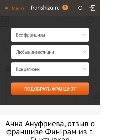
Меню
+7 (495)
671-53-63
Франшизы по категориям
Франшизы по городам
Франшизы со скидками
Рейтинг франшиз
Все франшизы списком
ПОДОБРАТЬ ФРАНШИЗУ
Анна Ануфриева, отзыв о
франшизе ФинГрам из г.
Сыктывкар