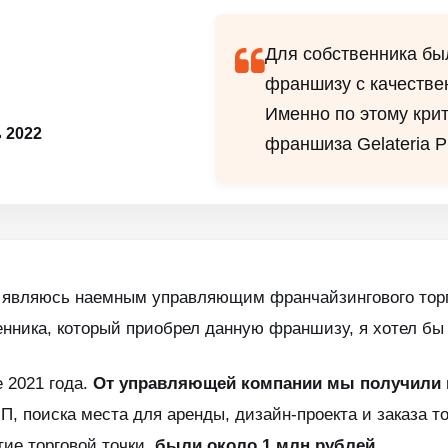
Для собственника бы
франшизу с качестве
Именно по этому кри
 2022
франшиза Gelateria Pl
 являюсь наемным управляющим франчайзингового торгов
енника, который приобрел данную франшизу, я хотел бы
 2021 года.
От управляющей компании мы получили 
ИП, поиска места для аренды, дизайн-проекта и заказа т
тие торговой точки,
были около 1 млн рублей
.