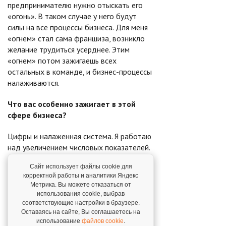
предпринимателю нужно отыскать его
«огонь». В таком случае у него будут
силы на все процессы бизнеса. Для меня
«огнем» стал сама франшиза, возникло
желание трудиться усерднее. Этим
«огнем» потом зажигаешь всех
остальных в команде, и бизнес-процессы
налаживаются.
Что вас особенно зажигает в этой
сфере бизнеса?
Цифры и налаженная система. Я работаю
над увеличением числовых показателей.
Сложности для меня, как задачи по
Сайт использует файлы cookie для
математике. Каждая из них имеет свои
корректной работы и аналитики Яндекс
особенности.
Метрика. Вы можете отказаться от
использования cookie, выбрав
Мою команду зажигают разноплановые
соответствующие настройки в браузере.
задачи, обороты и часы в цифрах. Они
Оставаясь на сайте, Вы соглашаетесь на
использование
файлов cookie
.
совершенствуют свои навыки