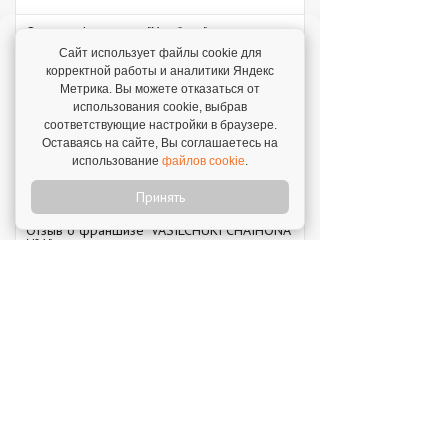
Отзыв о франшизе "Хлебник"
7 августа 2026
Сайт использует файлы cookie для
корректной работы и аналитики Яндекс
"Мы решили попробовать свои силы – и
Метрика. Вы можете отказаться от
сделали это!"
использования cookie, выбрав
соответствующие настройки в браузере.
Отзыв о франшизе "Каркас Тайги"
Оставаясь на сайте, Вы соглашаетесь на
6 августа 2026
использование
файлов cookie
.
"С одного объекта мы зарабатываем от 1 млн
рублей – в среднем 1,3 млн рублей."
Принять
Отзыв о франшизе "VASILCHUKI CHAIHONA
№1"
4 августа 2026
"Я строю бизнес, а бренд дает фундамент и
технологии, которые уже работают."
Новое на franshiza.ru