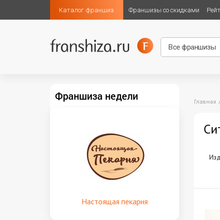
Каталог франшиз
Франшизы со скидками
Рей
Франшиза недели
Главная
Си
Изд
Настоящая пекарня