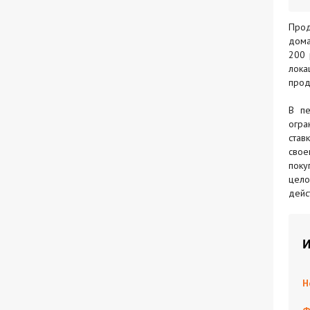
Прод
дома
200 
лока
прод
В пе
огра
став
свое
поку
цело
дейс
И
Н