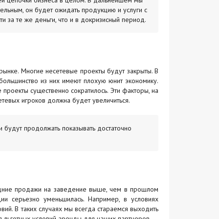
сей цепочки бизнеса в целом. В дальнейшем мы
ельным, он будет ожидать продукцию и услуги с
 за те же деньги, что и в докризисный период.
рынке. Многие несетевые проекты будут закрыты. В
большинство из них имеют плохую юнит экономику.
проекты существенно сократилось. Эти факторы, на
етевых игроков должна будет увеличиться.
 и будут продолжать показывать достаточно
едние продажи на заведение выше, чем в прошлом
ции серьезно уменьшилась. Например, в условиях
вий. В таких случаях мы всегда стараемся выходить
 льготных условий аренды для наших партнеров.