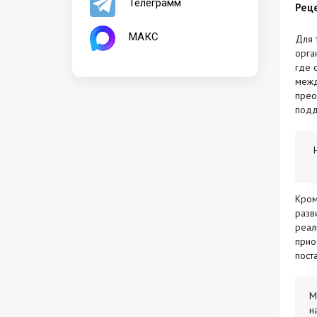
Телеграмм
Рец
МАКС
Для 
орга
где 
межд
прео
подд
Кром
разв
реал
прио
пост
М
н