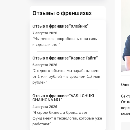
Отзывы о франшизах
Отзыв о франшизе "Хлебник"
7 августа 2026
"Мы решили попробовать свои силы –
и сделали это!"
Отзыв о франшизе "Каркас Тайги"
6 августа 2026
"С одного объекта мы зарабатываем
от 1 млн рублей – в среднем 1,3 млн
рублей."
Олег
Отзыв о франшизе "VASILCHUKI
Сект
CHAIHONA №1"
От в
4 августа 2026
перс
"Я строю бизнес, а бренд дает
клиен
фундамент и технологии, которые уже
работают."