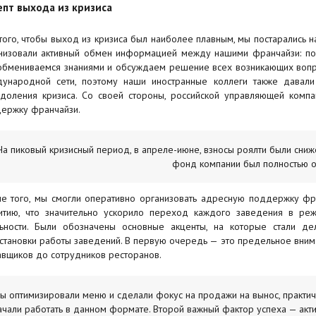
епт выхода из кризиса
того, чтобы выход из кризиса был наиболее плавным, мы постарались н
низовали активный обмен информацией между нашими франчайзи: п
обмениваемся знаниями и обсуждаем решение всех возникающих вопрос
ународной сети, поэтому наши иностранные коллеги также давали 
доления кризиса. Со своей стороны, российской управляющей комп
ержку франчайзи.
На пиковый кризисный период, в апреле-июне, взносы роялти были сниж
фонд компании был полностью о
е того, мы смогли оперативно организовать адресную поддержку ф
итию, что значительно ускорило переход каждого заведения в реж
ьности. Были обозначены основные акценты, на которые стали д
становки работы заведений. В первую очередь — это предельное вниман
авщиков до сотрудников ресторанов.
ы оптимизировали меню и сделали фокус на продажи на вынос, практич
ачали работать в данном формате. Второй важный фактор успеха — акт