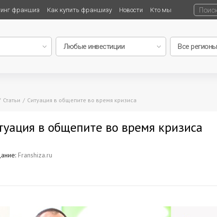
тинг франшиз
Как купить франшизу
Новости
Кто мы
Статьи
Ситуация в общепите во время кризиса
туация в общепите во время кризиса
ание:
Franshiza.ru