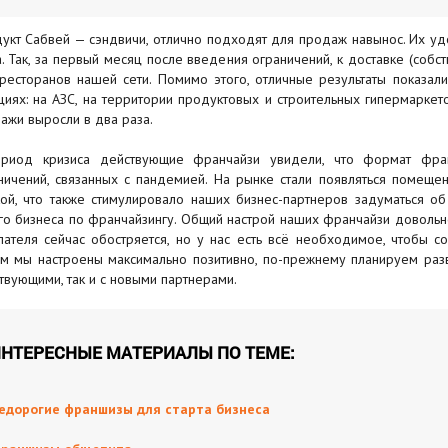
укт Сабвей — сэндвичи, отлично подходят для продаж навынос. Их удоб
. Так, за первый месяц после введения ограничений, к доставке (собс
ресторанов нашей сети. Помимо этого, отличные результаты показал
циях: на АЗС, на территории продуктовых и строительных гипермаркет
ажи выросли в два раза.
риод кризиса действующие франчайзи увидели, что формат фр
ничений, связанных с пандемией. На рынке стали появляться помеще
кой, что также стимулировало наших бизнес-партнеров задуматься о
го бизнеса по франчайзингу. Общий настрой наших франчайзи довольно
пателя сейчас обостряется, но у нас есть всё необходимое, чтобы с
м мы настроены максимально позитивно, по-прежнему планируем разв
твующими, так и с новыми партнерами.
НТЕРЕСНЫЕ МАТЕРИАЛЫ ПО ТЕМЕ:
едорогие франшизы для старта бизнеса