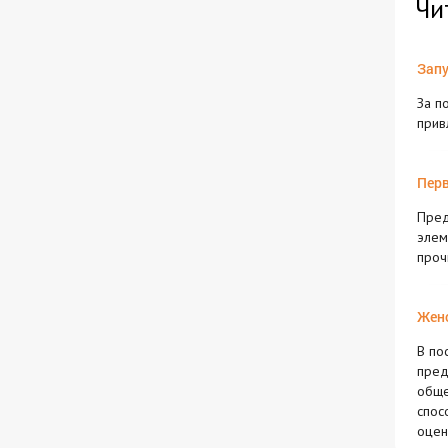
Чи
Запу
За п
прив
Перв
Пред
элем
проч
Женс
В по
пред
обще
спос
оцен