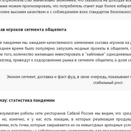
Потребитель стал значительно экономнее, что сказалось на доходах в
акже можем прогнозировать, что потребитель станет еще более избират
более высоким качеством и с соблюдением всех стандартов безопасности
тав игроков сегмента общепита
е пандемии мы ожидаем качественного изменения состава игроков на 
еднее время было популярно запускать модные проекты в общепите, 
е того, количество желающих инвестировать в “хайповые” однодневные 
взгляд, приведут к оздоровлению рынка в сегменте общепита, и доля с
Эконом сегмент, доставка и фаст-фуд, в свою очередь, показывают
стабильный рост.
way: статистика пандемии
езультатам работы сети ресторанов Сабвэй Россия мы видим, что ср
, но, конечно, и у нас есть локации, в которых реализация продук
емии, есть точки, которые закрываются из-за невыгодных арендных усло
рямые переговоры с собственниками недвижимости для предоставления