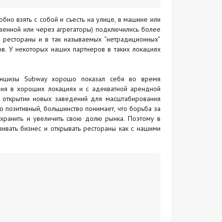
но взять с собой и съесть на улице, в машине или
твенной или через агрегаторы) подключились более
и рестораны и в так называемых “нетрадиционных”
ов. У некоторых наших партнеров в таких локациях
аншизы Subway хорошо показал себя во время
ния в хороших локациях и с адекватной арендной
б открытии новых заведений для масштабирования
 позитивный, большинство понимает, что борьба за
охранить и увеличить свою долю рынка. Поэтому в
ивать бизнес и открывать рестораны как с нашими