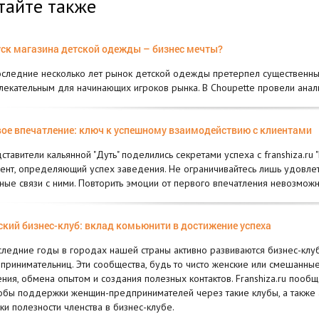
тайте также
ск магазина детской одежды – бизнес мечты?
оследние несколько лет рынок детской одежды претерпел существенные
лекательным для начинающих игроков рынка. В Choupette провели ана
ое впечатление: ключ к успешному взаимодействию с клиентами
ставители кальянной "Дуть" поделились секретами успеха с franshiza.r
ент, определяющий успех заведения. Не ограничивайтесь лишь удовле
ные связи с ними. Повторить эмоции от первого впечатления невозможн
кий бизнес-клуб: вклад комьюнити в достижение успеха
следние годы в городах нашей страны активно развиваются бизнес-кл
принимательниц. Эти сообщества, будь то чисто женские или смешанны
ния, обмена опытом и создания полезных контактов. Franshiza.ru пообща
обы поддержки женщин-предпринимателей через такие клубы, а также а
ки полезности членства в бизнес-клубе.