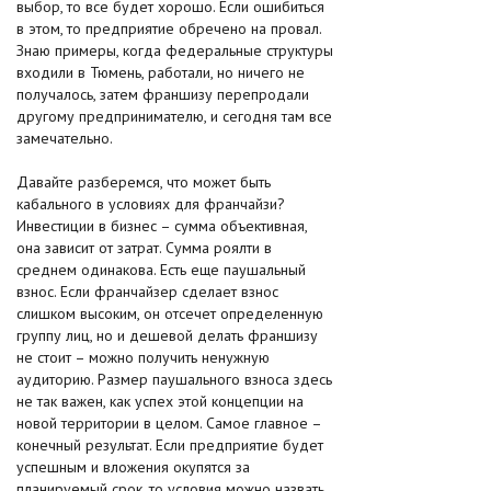
выбор, то все будет хорошо. Если ошибиться
в этом, то предприятие обречено на провал.
Знаю примеры, когда федеральные структуры
входили в Тюмень, работали, но ничего не
получалось, затем франшизу перепродали
другому предпринимателю, и сегодня там все
замечательно.
Давайте разберемся, что может быть
кабального в условиях для франчайзи?
Инвестиции в бизнес – сумма объективная,
она зависит от затрат. Сумма роялти в
среднем одинакова. Есть еще паушальный
взнос. Если франчайзер сделает взнос
слишком высоким, он отсечет определенную
группу лиц, но и дешевой делать франшизу
не стоит – можно получить ненужную
аудиторию. Размер паушального взноса здесь
не так важен, как успех этой концепции на
новой территории в целом. Самое главное –
конечный результат. Если предприятие будет
успешным и вложения окупятся за
планируемый срок, то условия можно назвать