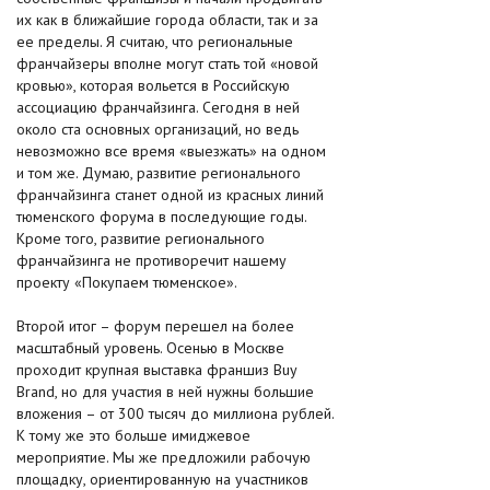
их как в ближайшие города области, так и за
ее пределы. Я считаю, что региональные
франчайзеры вполне могут стать той «новой
кровью», которая вольется в Российскую
ассоциацию франчайзинга. Сегодня в ней
около ста основных организаций, но ведь
невозможно все время «выезжать» на одном
и том же. Думаю, развитие регионального
франчайзинга станет одной из красных линий
тюменского форума в последующие годы.
Кроме того, развитие регионального
франчайзинга не противоречит нашему
проекту «Покупаем тюменское».
Второй итог – форум перешел на более
масштабный уровень. Осенью в Москве
проходит крупная выставка франшиз Buy
Brand, но для участия в ней нужны большие
вложения – от 300 тысяч до миллиона рублей.
К тому же это больше имиджевое
мероприятие. Мы же предложили рабочую
площадку, ориентированную на участников