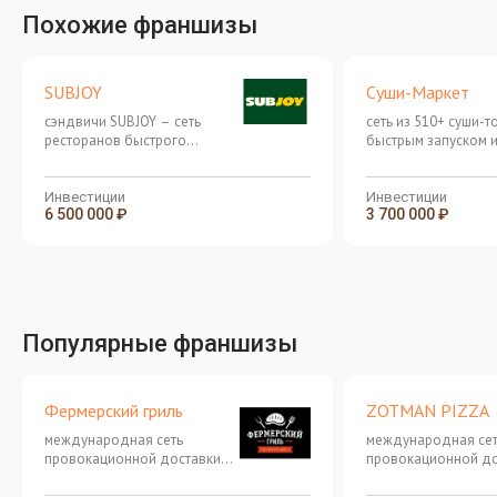
Похожие франшизы
SUBJOY
Суши-Маркет
сэндвичи SUBJOY – сеть
сеть из 510+ суши-т
ресторанов быстрого
быстрым запуском 
обслуживания
оборачиваемостью
Инвестиции
Инвестиции
6 500 000 ₽
3 700 000 ₽
Популярные франшизы
Фермерский гриль
ZOTMAN PIZZA
международная сеть
международная се
провокационной доставки
провокационной до
японской кухни
японской кухни