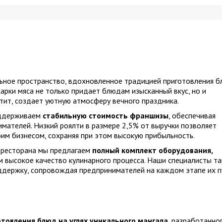
ьное пространство, вдохновленное традицией приготовления 
арки мяса не только придает блюдам изысканный вкус, но и
тит, создает уютную атмосферу вечного праздника.
оддерживаем
стабильную стоимость франшизы
, обеспечивая
мателей. Низкий роялти в размере 2,5% от выручки позволяет
им бизнесом, сохраняя при этом высокую прибыльность.
 ресторана мы предлагаем
полный комплект оборудования,
ым высокое качество кулинарного процесса. Наши специалисты т
держку, сопровождая предпринимателей на каждом этапе их п
отовления блюд на углях уникального мангала
, разработанно