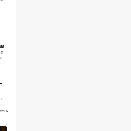
яя
де
ме
т
ет
й
ем к