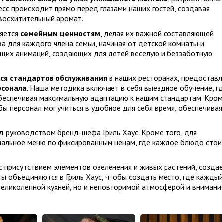
сс происходит прямо перед глазами наших гостей, создавая
восхитительный аромат.
ляется
семейным ценностям
, делая их важной составляющей
ва для каждого члена семьи, начиная от детской комнаты и
щих анимаций, создающих для детей веселую и беззаботную
я стандартов обслуживания
в наших ресторанах, предоставл
рсонала
. Наша методика включает в себя выездное обучение, г
беспечивая максимальную адаптацию к нашим стандартам. Кро
бы персонал мог учиться в удобное для себя время, обеспечивая
 руководством бренд-шефа Гриль Хаус. Кроме того, для
циальное меню по фиксированным ценам, где каждое блюдо стои
 с присутствием элементов озеленения и живых растений, созда
ты объединяются в Гриль Хаус, чтобы создать место, где кажды
великолепной кухней, но и неповторимой атмосферой и внимани