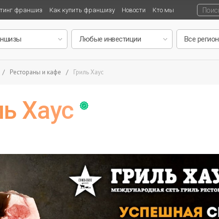
тинг франшиз
Как купить франшизу
Новости
Кто мы
/
Рестораны и кафе
/
Гриль Хаус
ь Хаус