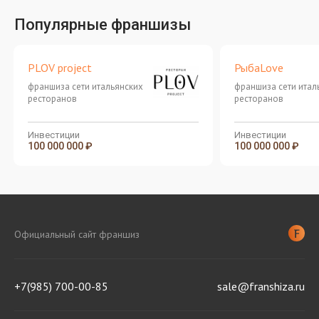
Популярные франшизы
PLOV project
РыбаLove
франшиза сети итальянских
франшиза сети итал
ресторанов
ресторанов
Инвестиции
Инвестиции
100 000 000 ₽
100 000 000 ₽
Официальный сайт франшиз
+7(985) 700-00-85
sale@franshiza.ru