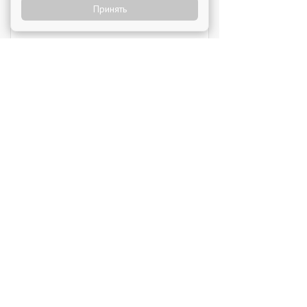
Принять
Яндекс Лавка
Инвестиции: 15 000 000 ₽
MIUZ DIAMONDS
Инвестиции: 12 000 000 ₽
Перчини
Инвестиции: 40 000 000 ₽
Стройкомплект
Инвестиции: 1 ₽
Мокрый нос
Инвестиции: 2 000 000 ₽
SWEETY
Инвестиции: 1 800 000 ₽