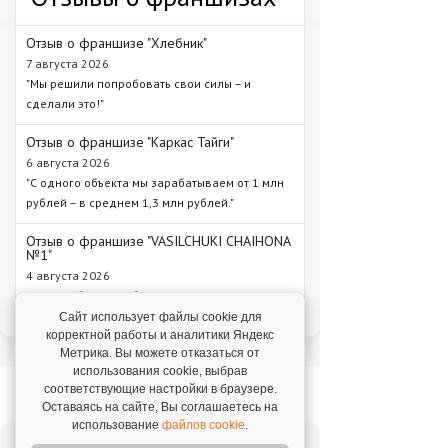
Отзыв о франшизе "Хлебник"
7 августа 2026
"Мы решили попробовать свои силы – и
сделали это!"
Отзыв о франшизе "Каркас Тайги"
6 августа 2026
"С одного объекта мы зарабатываем от 1 млн
рублей – в среднем 1,3 млн рублей."
Отзыв о франшизе "VASILCHUKI CHAIHONA
№1"
4 августа 2026
"Я строю бизнес, а бренд дает фундамент и
технологии, которые уже работают."
Сайт использует файлы cookie для
корректной работы и аналитики Яндекс
Метрика. Вы можете отказаться от
использования cookie, выбрав
Новое на franshiza.ru
соответствующие настройки в браузере.
Оставаясь на сайте, Вы соглашаетесь на
использование
файлов cookie
.