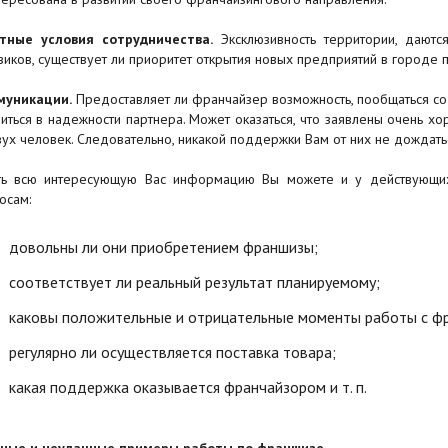
тные условия сотрудничества.
Эксклюзивность территории, даютс
виков, существует ли приоритет открытия новых предприятий в городе
муникации.
Предоставляет ли франчайзер возможность, пообщаться со
иться в надежности партнера. Может оказаться, что заявлены очень хо
вух человек. Следовательно, никакой поддержки Вам от них не дождать
ть всю интересующую Вас информацию Вы можете и у действующи
осам:
довольны ли они приобретением франшизы;
соответствует ли реальный результат планируемому;
каковы положительные и отрицательные моменты работы с ф
регулярно ли осуществляется поставка товара;
какая поддержка оказывается франчайзором и т. п.
ные и неудачные примеры работы по франшизе