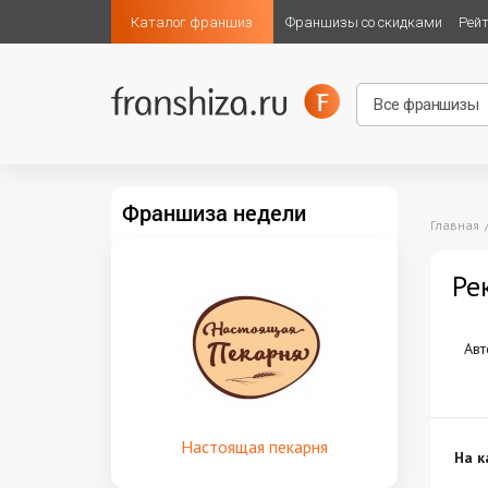
Каталог франшиз
Франшизы со скидками
Рей
Франшиза недели
Главная
Ре
Авт
Настоящая пекарня
На к