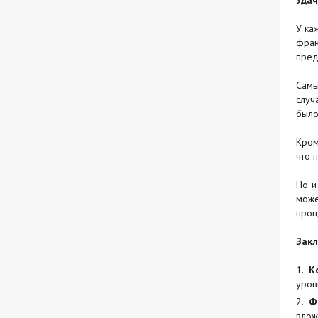
У ка
фран
пред
Самы
случ
было
Кром
что 
Но и
може
проц
Закл
К
уров
Ф
влож