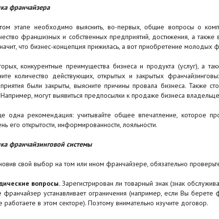
ка франчайзера
том этапе необходимо выяснить, во-первых, общие вопросы о компа
чество франшизных и собственных предприятий, достижения, а также
значит, что бизнес-концепция прижилась, а вот приобретение молодых
торых, конкурентные преимущества бизнеса и продукта (услуг), а т
ните количество действующих, открытых и закрытых франчайзинговы
приятия были закрыты, выясните причины провала бизнеса. Также сто
. Например, могут выявиться предпосылки к продаже бизнеса владельц
е одна рекомендация: учитывайте общее впечатление, которое пр
ень его открытости, информированности, лояльности.
ка франчайзинговой системы
новив свой выбор на том или ином франчайзере, обязательно проверь
дические вопросы.
Зарегистрирован ли товарный знак (знак обслужив
е франчайзер устанавливает ограничения (например, если Вы берете 
е работаете в этом секторе). Поэтому внимательно изучите договор.