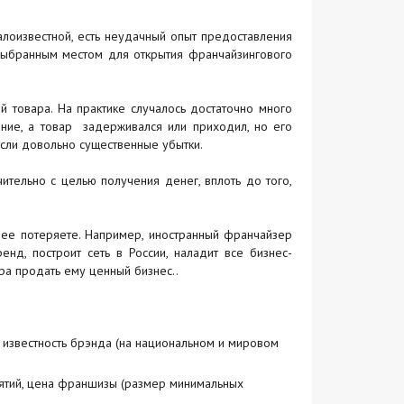
алоизвестной, есть неудачный опыт предоставления
выбранным местом для открытия франчайзингового
 товара. На практике случалось достаточно много
ание, а товар задерживался или приходил, но его
если довольно существенные убытки.
ительно с целью получения денег, вплоть до того,
 ее потеряете. Например, иностранный франчайзер
нд, построит сеть в России, наладит все бизнес-
ра продать ему ценный бизнес..
 известность брэнда (на национальном и мировом
тий, цена франшизы (размер минимальных