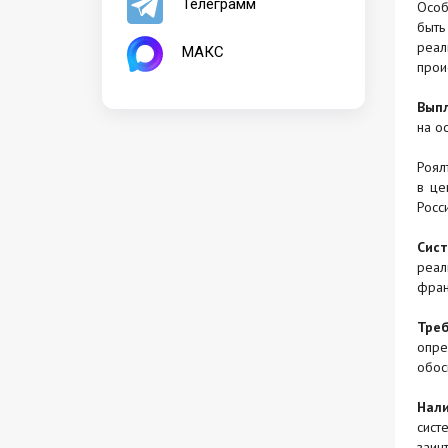
Телеграмм
Особ
быть
реал
МАКС
прои
Вып
на о
Роял
в це
Росс
Сист
реал
фран
Треб
опре
обос
Нал
сист
заин