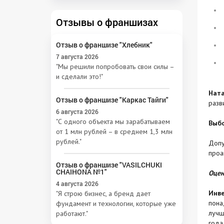
Отзывы о франшизах
Отзыв о франшизе "Хлебник"
7 августа 2026
"Мы решили попробовать свои силы –
и сделали это!"
Ната
Отзыв о франшизе "Каркас Тайги"
разв
6 августа 2026
"С одного объекта мы зарабатываем
Выбо
от 1 млн рублей – в среднем 1,3 млн
рублей."
Допу
проа
Отзыв о франшизе "VASILCHUKI
CHAIHONA №1"
Оцен
4 августа 2026
Инв
"Я строю бизнес, а бренд дает
пона
фундамент и технологии, которые уже
лучш
работают."
года