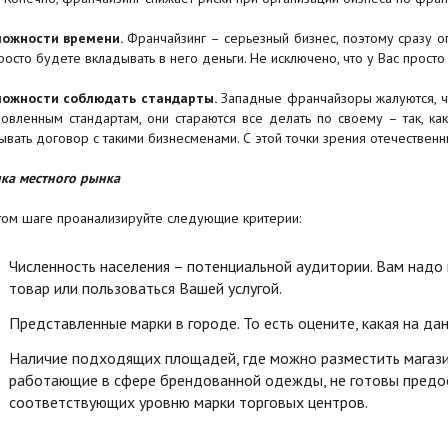
можности времени.
Франчайзинг – серьезный бизнес, поэтому сразу о
росто будете вкладывать в него деньги. Не исключено, что у Вас прост
ожности соблюдать стандарты.
Западные франчайзоры жалуются, ч
новленным стандартам, они стараются все делать по своему – так, ка
ывать договор с такими бизнесменами. С этой точки зрения отечествен
ка местного рынка
том шаге проанализируйте следующие критерии:
Численность населения – потенциальной аудитории. Вам надо 
товар или пользоваться Вашей услугой.
Представленные марки в городе. То есть оцените, какая на да
Наличие подходящих площадей, где можно разместить магазин
работающие в сфере брендованной одежды, не готовы предос
соответствующих уровню марки торговых центров.