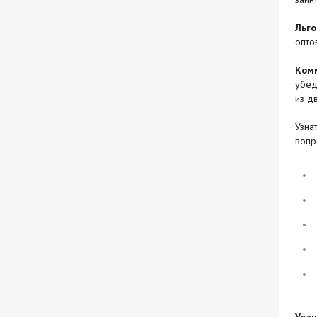
Льго
опто
Ком
убед
из д
Узна
вопр
Удач