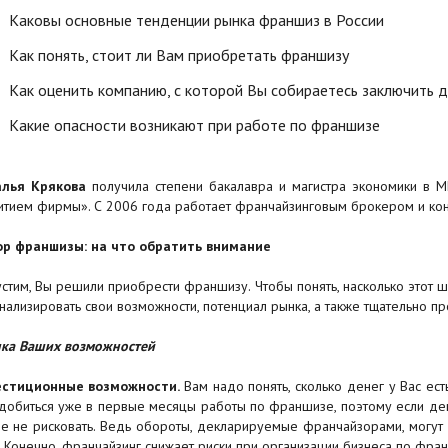
Каковы основные тенденции рынка франшиз в России
Как понять, стоит ли Вам приобретать франшизу
Как оценить компанию, с которой Вы собираетесь заключить 
Какие опасности возникают при работе по франшизе
лья Крякова
получила степени бакалавра и магистра экономики в М
итием фирмы». С 2006 года работает франчайзинговым брокером и кон
р франшизы: на что обратить внимание
стим, Вы решили приобрести франшизу. Чтобы понять, насколько этот ш
нализировать свои возможности, потенциал рынка, а также тщательно п
ка Ваших возможностей
естиционные возможности.
Вам надо понять, сколько денег у Вас ес
добиться уже в первые месяцы работы по франшизе, поэтому если ден
е не рисковать. Ведь обороты, декларируемые франчайзорами, могут
. Конечно, франчайзинг снижает риски при организации бизнеса по фран