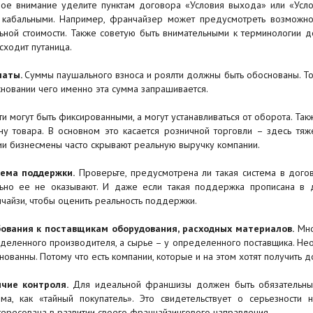
ое внимание уделите пунктам договора «Условия выхода» или «Усло
 кабальными. Например, франчайзер может предусмотреть возможно
ьной стоимости. Также советую быть внимательными к терминологии до
сходит путаница.
латы.
Суммы паушального взноса и роялти должны быть обоснованы. То 
сновании чего именно эта сумма запрашивается.
ти могут быть фиксированными, а могут устанавливаться от оборота. Так
ну товара. В основном это касается розничной торговли – здесь тяж
ии бизнесмены часто скрывают реальную выручку компании.
ема поддержки.
Проверьте, предусмотрена ли такая система в дого
ьно ее не оказывают. И даже если такая поддержка прописана в 
чайзи, чтобы оценить реальность поддержки.
ования к поставщикам оборудования, расходных материалов.
Мно
деленного производителя, а сырье – у определенного поставщика. Нео
нованны. Потому что есть компании, которые и на этом хотят получить 
ичие контроля.
Для идеальной франшизы должен быть обязательный
ема, как «тайный покупатель». Это свидетельствует о серьезности
тересована в развитии своего франчайзингового направления.