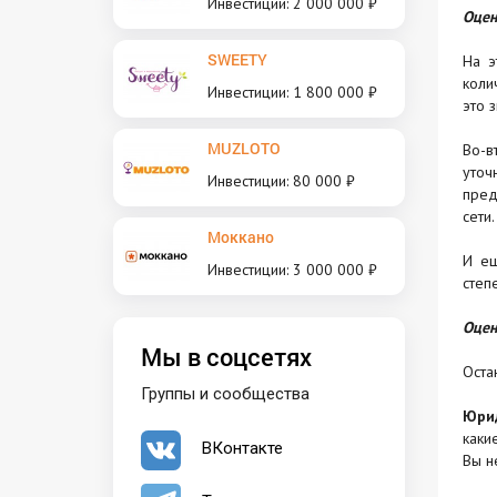
Инвестиции: 2 000 000 ₽
Оцен
SWEETY
На э
коли
Инвестиции: 1 800 000 ₽
это 
MUZLOTO
Во-в
уточ
Инвестиции: 80 000 ₽
пред
сети
Моккано
И ещ
Инвестиции: 3 000 000 ₽
степ
Оцен
Мы в соцсетях
Оста
Группы и сообщества
Юри
каки
ВКонтакте
Вы н