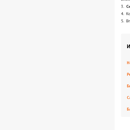
С
К
В
И
Н
Р
Б
С
Б