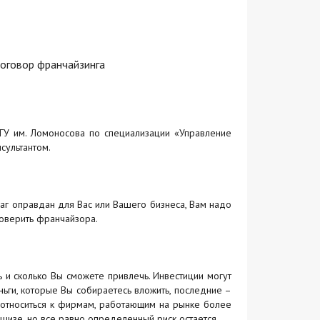
договор франчайзинга
ГУ им. Ломоносова по специализации «Управление
сультантом.
аг оправдан для Вас или Вашего бизнеса, Вам надо
роверить франчайзора.
ть и сколько Вы сможете привлечь. Инвестиции могут
ьги, которые Вы собираетесь вложить, последние –
 относиться к фирмам, работающим на рынке более
шизе, но все равно определенный риск остается.