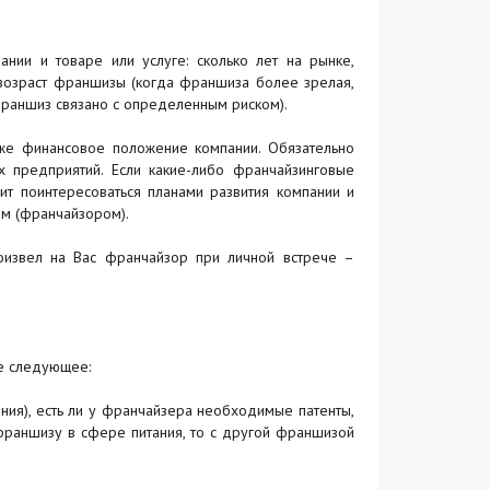
нии и товаре или услуге: сколько лет на рынке,
 возраст франшизы (когда франшиза более зрелая,
 франшиз связано с определенным риском).
акже финансовое положение компании. Обязательно
х предприятий. Если какие-либо франчайзинговые
ит поинтересоваться планами развития компании и
ем (франчайзором).
оизвел на Вас франчайзор при личной встрече –
те следующее:
ания), есть ли у франчайзера необходимые патенты,
франшизу в сфере питания, то с другой франшизой