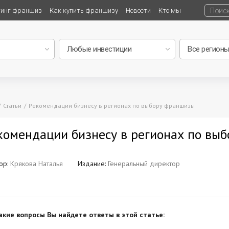
тинг франшиз
Как купить франшизу
Новости
Кто мы
Статьи
Рекомендации бизнесу в регионах по выбору франшизы
комендации бизнесу в регионах по вы
ор:
Крякова Наталья
Издание:
Генеральный директор
акие вопросы Вы найдете ответы в этой статье: