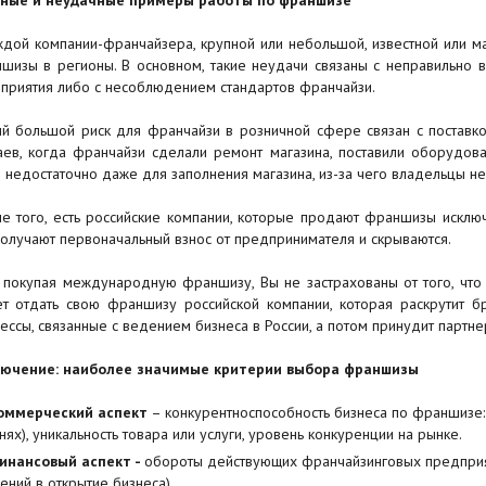
ждой компании-франчайзера, крупной или небольшой, известной или м
шизы в регионы. В основном, такие неудачи связаны с неправильно 
приятия либо с несоблюдением стандартов франчайзи.
й большой риск для франчайзи в розничной сфере связан с поставкой
аев, когда франчайзи сделали ремонт магазина, поставили оборудов
 недостаточно даже для заполнения магазина, из-за чего владельцы н
е того, есть российские компании, которые продают франшизы исключ
получают первоначальный взнос от предпринимателя и скрываются.
 покупая международную франшизу, Вы не застрахованы от того, что
т отдать свою франшизу российской компании, которая раскрутит бре
ессы, связанные с ведением бизнеса в России, а потом принудит партне
ючение: наиболее значимые критерии выбора франшизы
оммерческий аспект
– конкурентноспособность бизнеса по франшизе:
нях), уникальность товара или услуги, уровень конкуренции на рынке.
инансовый аспект -
обороты действующих франчайзинговых предприя
ений в открытие бизнеса).