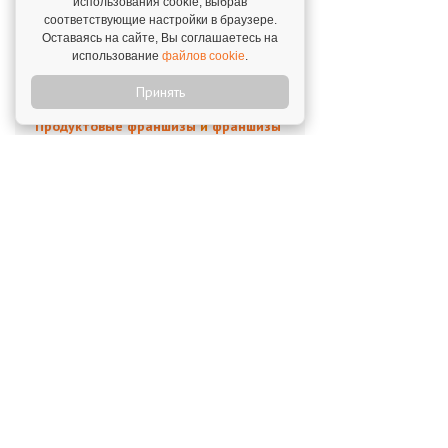
использования cookie, выбрав
Каталог франшиз
соответствующие настройки в браузере.
Оставаясь на сайте, Вы соглашаетесь на
Франшизы с быстрой окупаемостью
использование
файлов cookie
.
Франшизы услуг для населения
Принять
Продуктовые франшизы
и
франшизы
общепита
Антикризисные франшизы
Поделиться в соцсетях
Вернуться к списку статей