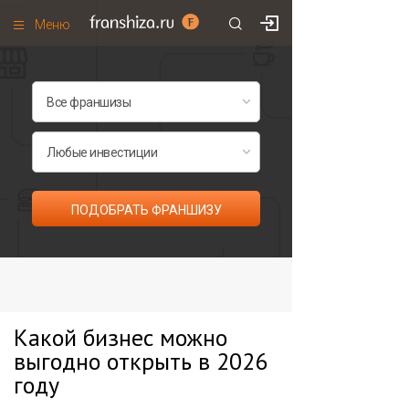
Меню
+7 (985)
700
•
00
•
85
Франшизы по категориям
Франшизы по городам
Франшизы со скидками
Рейтинг франшиз
ПОДОБРАТЬ ФРАНШИЗУ
Все франшизы списком
Какой бизнес можно
выгодно открыть в 2026
году