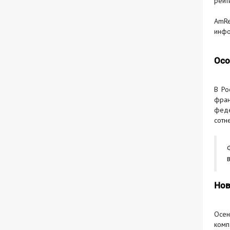
рейт
AmRe
инфо
Осо
В Ро
фран
феде
сотн
Нов
Осен
ком