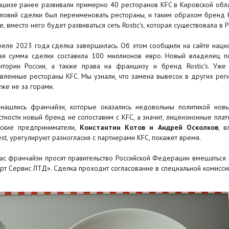
шизе ранее развивали примерно 40 ресторанов KFC в Кировской облас
словий сделки был переименовать рестораны, и таким образом бренд 
е, вместо него будет развиваться сеть Rostic's, которая существовала в 
реле 2023 года сделка завершилась. Об этом сообщили на сайте наци
я сумма сделки составила 100 миллионов евро. Новый владелец п
итории России, а также права на франшизу и бренд Rostic's. Уже
вленные рестораны KFC. Мы узнали, что замена вывесок в других рег
уже не за горами.
нашлись франчайзи, которые оказались недовольны политикой новы
стности новый бренд не сопоставим с KFC, а значит, лицензионные пл
ские предприниматели,
Константин Котов и Андрей Осколков
, 
st, урегулируют разногласия с партнерами KFC, покажет время.
ас франчайзи просят правительство Российской Федерации вмешаться 
рт Сервис ЛТД». Сделка проходит согласование в специальной комиссии