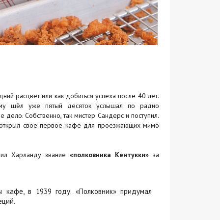
ний расцвет или как добиться успеха после 40 лет.
ему шёл уже пятый десяток услышал по радио
дело. Собственно, так мистер Сандерс и поступил.
и открыл своё первое кафе для проезжающих мимо
воил Харланду звание
«полковника Кентукки»
за
ы кафе, в 1939 году. «Полковник» придумал
еций.