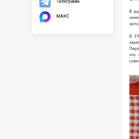
Телеграмм
В да
МАКС
семе
дога
В 1
закл
Пере
что 
совм