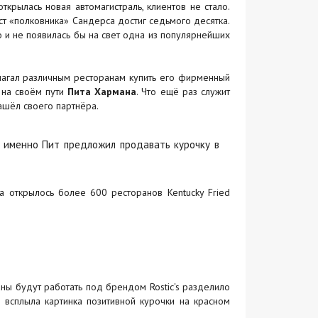
ткрылась новая автомагистраль, клиентов не стало.
ст «полковника» Сандерса достиг седьмого десятка.
о и не появилась бы на свет одна из популярнейших
агал различным ресторанам купить его фирменный
л на своём пути
Пита Хармана
. Что ещё раз служит
нашёл своего партнёра.
 именно Пит предложил продавать курочку в
 открылось более 600 ресторанов Kentucky Fried
ны будут работать под брендом Rostic's разделило
 всплыла картинка позитивной курочки на красном