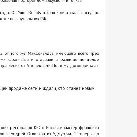
вращения под брендом «Вкусно — и точка».
ода. От Yum! Brands в конце лета стала поступать
тоге покинуть рынок РФ.
сь от того же Макдоналдса, имеющего всего трёх
ными франчайзи и отдавали в развитие не целые
равлении от 5 точек сети. Поэтому договориться с
ущей продаже сети и ждали, кто станет новым
оих ресторанов KFC в России и мастер-франшизы
тов и Андрей Осколков из Удмуртии. Партнеры по