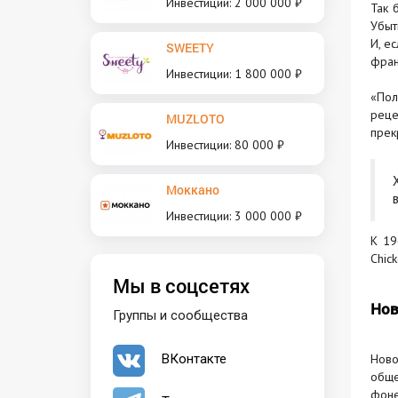
Инвестиции: 2 000 000 ₽
Так 
Убыт
И, е
SWEETY
фран
Инвестиции: 1 800 000 ₽
«Пол
реце
MUZLOTO
прек
Инвестиции: 80 000 ₽
Моккано
Инвестиции: 3 000 000 ₽
К 19
Chic
Мы в соцсетях
Нов
Группы и сообщества
Ново
ВКонтакте
обще
фоне