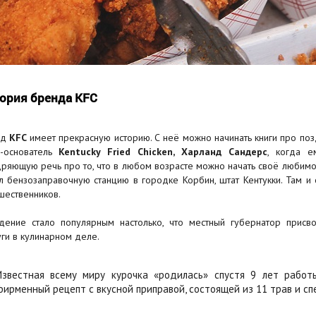
ория бренда KFC
нд
KFC
имеет прекрасную историю. С неё можно начинать книги про позд
-основатель
Kentucky Fried Chicken, Харланд Сандерс
, когда 
ряющую речь про то, что в любом возрасте можно начать своё любимое 
л бензозаправочную станцию в городке Корбин, штат Кентукки. Там 
шественников.
дение стало популярным настолько, что местный губернатор прис
уги в кулинарном деле.
Известная всему миру курочка «родилась» спустя 9 лет работ
фирменный рецепт с вкусной приправой, состоящей из 11 трав и сп