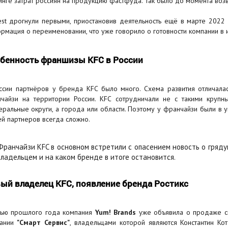
инге затрат россиян на продукцию фастфуда. Так было до момента воз
st дрогнули первыми, приостановив деятельность ещё в марте 2022 г
рмация о переименовании, что уже говорило о готовности компании в и
бенность франшизы KFC в России
ссии партнёров у бренда KFC было много. Схема развития отличала
чайзи на территории России. KFC сотрудничали не с такими круп
ральные округи, а города или области. Поэтому у франчайзи были в уп
ей партнеров всегда сложно.
Франчайзи KFC в основном встретили с опасением новость о гряд
владельцем и на каком бренде в итоге остановится.
ый владелец KFC, появление бренда Ростикс
ью прошлого года компания
Yum! Brands
уже объявила о продаже св
пании
"Смарт Сервис"
, владельцами которой являются Константин Ко