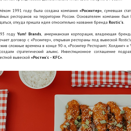
лёком 1991 году была создана компания
«Росинтер»
, сумевшая ст
йных ресторанов на территории России. Основателем компании был
даться, откуда пришла идея относительно названия бренда
Rostic's
.
993 году
Yum! Brands
, американская корпорация, владеющая брендами
ючает договор с «Росинтер», открывая рестораны под вывеской Rostic's
жив сложные времена в конце 90-х, «Росинтер Ресторантс Холдинг» и 
создали стратегический альянс. Инвестиционное соглашение подр
естной вывеской
«Ростик’с - KFC»
.