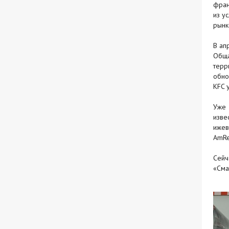
фран
из у
рынк
В ап
Обща
терр
обно
KFC 
Уже 
изве
ижев
AmRe
Сейч
«Сма