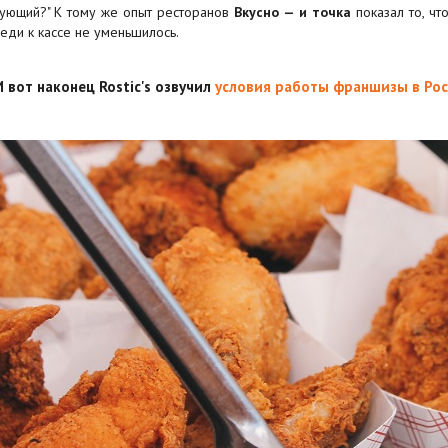
ующий?" К тому же опыт ресторанов
Вкусно — и точка
показал то, чт
еди к кассе не уменьшилось.
И вот наконец Rostic's озвучил
условия работы франшизы в Рос