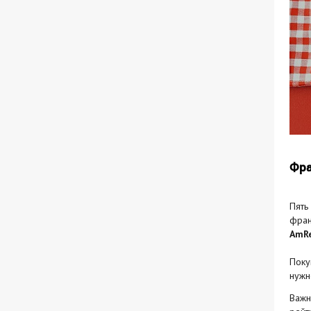
Фра
Пять
фран
AmR
Поку
нужн
Важн