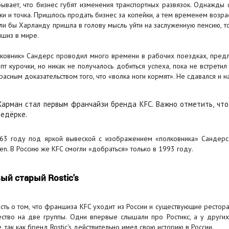
бывает, что бизнес губят изменения транспортных развязок. Однажды о
ки и точка. Пришлось продать бизнес за копейки, а тем временем возра
сли бы Харланду пришла в голову мысль уйти на заслуженную пенсию, т
шиз в мире.
ковник» Сандерс проводил много времени в рабочих поездках, предл
пт курочки, но никак не получалось добиться успеха, пока не встрети
расным доказательством того, что «волка ноги кормят». Не сдавался и 
Харман стал первым франчайзи бренда KFC. Важно отметить, что
ведёрке.
63 году под яркой вывеской с изображением «полковника» Сандерса
ken. В Россию же KFC смогли «добраться» только в 1993 году.
ый старый Rostic's
сть о том, что франшиза KFC уходит из России и существующие рестора
ство на две группы. Одни впервые слышали про Ростикс, а у других
, так как бренд Rostic's действительно имел свою историю в России.