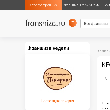
Каталог франшиз
Франшизы со скидками
Рей
Франшиза недели
Главная
KF
Авт
Настоящая пекарня
Ново
кор