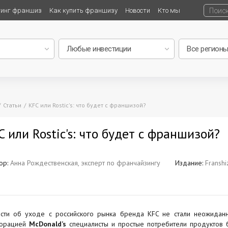
тинг франшиз
Как купить франшизу
Новости
Кто мы
Статьи
KFC или Rostic's: что будет с франшизой?
C или Rostic's: что будет с франшизой?
ор:
Анна Рождественская, эксперт по франчайзингу
Издание:
Franshi
сти об уходе с российского рынка бренда KFC не стали неожиданн
порацией
McDonald’s
специалисты и простые потребители продуктов б