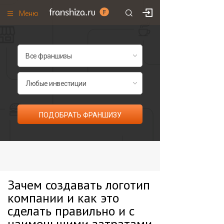
Меню
+7 (985)
700
•
00
•
85
Франшизы по категориям
Франшизы по городам
Франшизы со скидками
Рейтинг франшиз
ПОДОБРАТЬ ФРАНШИЗУ
Все франшизы списком
Зачем создавать логотип
компании и как это
сделать правильно и с
наименьшими затратами