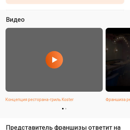
Видео
Концепция ресторана-гриль Koster
Франшиза ре
Представитель франшизы ответит на