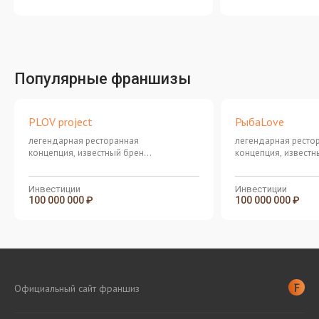
Популярные франшизы
PLOV project
РыбаLove
легендарная ресторанная
легендарная ресто
концепция, известный бренд
концепция, извест
с 25-летней историей
с 25-летней истори
Инвестиции
Инвестиции
100 000 000 ₽
100 000 000 ₽
Официальный сайт франшиз