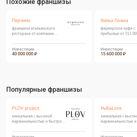
Похожие франшизы
Перчини
Вилка Ложка
франшиза итальянского
фермерское кафе с
ресторана от компании
прибылью от 515 00
"Перчини Рус"
в месяц
Инвестиции
Инвестиции
40 000 000 ₽
15 600 000 ₽
Популярные франшизы
PLOV project
РыбаLove
хинкальная с высокой
хинкальная с высок
маржинальностью и быстрой
маржинальностью и
окупаемостью
окупаемостью
Инвестиции
Инвестиции