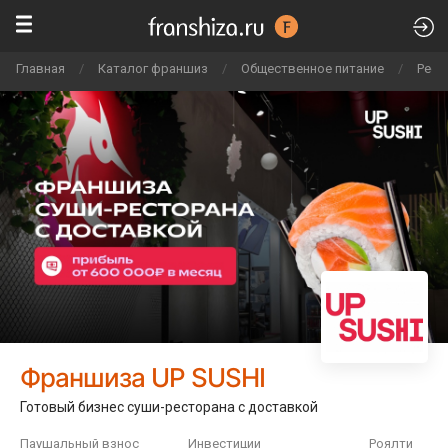
Главная
/
Каталог франшиз
/
Общественное питание
/
Рест
Франшиза UP SUSHI
Готовый бизнес суши-ресторана с доставкой
Паушальный взнос
Инвестиции
Роялти