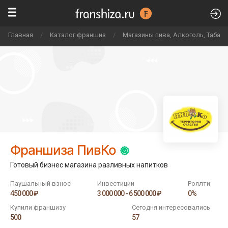
Главная
/
Каталог франшиз
/
Магазины пива, Алкоголь, Табак
Франшиза ПивКо
Готовый бизнес магазина разливных напитков
Паушальный взнос
Инвестиции
Роялти
450 000 ₽
3 000 000 - 6 500 000 ₽
0%
Купили франшизу
Сегодня интересовались
500
57