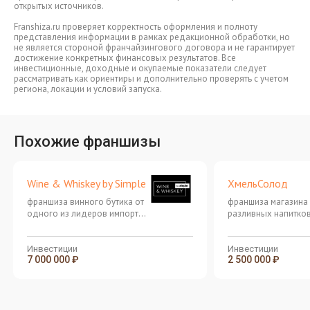
открытых источников.
Franshiza.ru проверяет корректность оформления и полноту
представления информации в рамках редакционной обработки, но
не является стороной франчайзингового договора и не гарантирует
достижение конкретных финансовых результатов. Все
инвестиционные, доходные и окупаемые показатели следует
рассматривать как ориентиры и дополнительно проверять с учетом
региона, локации и условий запуска.
Похожие франшизы
Wine & Whiskey by Simple
ХмельСолод
франшиза винного бутика от
франшиза магазина
одного из лидеров импорта
разливных напитко
вина в России
Инвестиции
Инвестиции
7 000 000 ₽
2 500 000 ₽