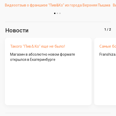
Видеоотзыв о франшизе "Пив&Ко" из города Верхняя Пышма
В
Новости
Такого "Пив&Ко" еще не было!
Самые б
Магазин в абсолютно новом формате
Franshiza
открылся в Екатеринбурге