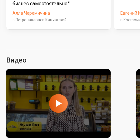
бизнес самостоятельно."
Алла Черемичина
Евгений 
г. Петропавловск-Камчатский
г. Кострома
Видео