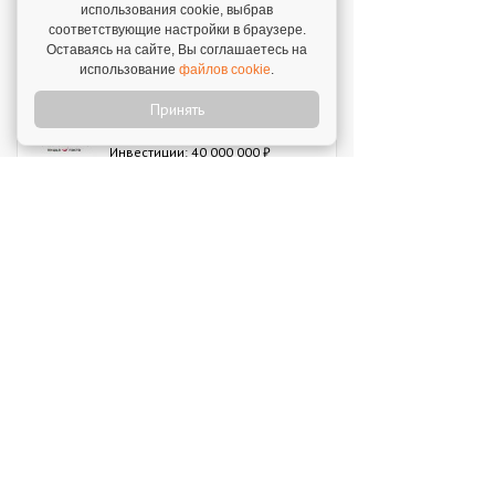
использования cookie, выбрав
соответствующие настройки в браузере.
MIUZ DIAMONDS
Оставаясь на сайте, Вы соглашаетесь на
Инвестиции: 12 000 000 ₽
использование
файлов cookie
.
Принять
Перчини
Инвестиции: 40 000 000 ₽
Стройкомплект
Инвестиции: 1 ₽
Мокрый нос
Инвестиции: 2 000 000 ₽
SWEETY
Инвестиции: 1 800 000 ₽
MUZLOTO