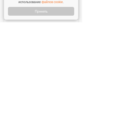
использование
файлов cookie
.
Мокрый нос
Принять
Инвестиции: 2 000 000 ₽
SWEETY
Инвестиции: 1 800 000 ₽
MUZLOTO
Инвестиции: 80 000 ₽
Моккано
Инвестиции: 3 000 000 ₽
Открой свой бизнес под известным брендом!
Официальный сайт франшиз