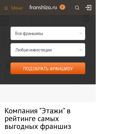
Меню
+7 (985)
700
•
00
•
85
Франшизы по категориям
Франшизы по городам
Франшизы со скидками
Рейтинг франшиз
ПОДОБРАТЬ ФРАНШИЗУ
Все франшизы списком
Компания "Этажи" в
рейтинге самых
выгодных франшиз