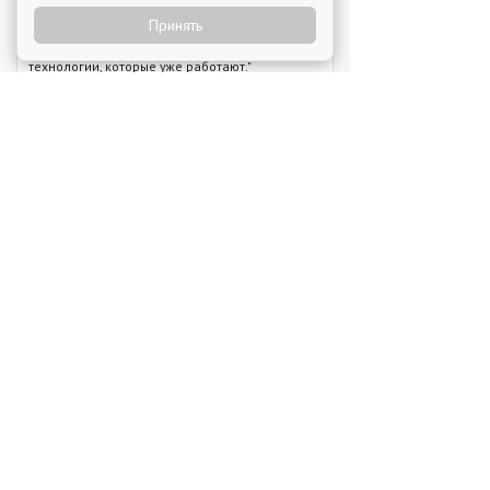
№1"
4 августа 2026
Принять
"Я строю бизнес, а бренд дает фундамент и
технологии, которые уже работают."
Новое на franshiza.ru
Яндекс Лавка
Инвестиции: 15 000 000 ₽
MIUZ DIAMONDS
Инвестиции: 12 000 000 ₽
Перчини
Инвестиции: 40 000 000 ₽