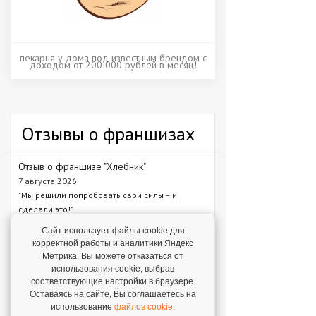
пекарня у дома под известным брендом с
доходом от 200 000 рублей в месяц!
Отзывы о франшизах
Отзыв о франшизе "Хлебник"
7 августа 2026
"Мы решили попробовать свои силы – и
сделали это!"
Сайт использует файлы cookie для
Отзыв о франшизе "Каркас Тайги"
корректной работы и аналитики Яндекс
6 августа 2026
Метрика. Вы можете отказаться от
"С одного объекта мы зарабатываем от 1 млн
использования cookie, выбрав
рублей – в среднем 1,3 млн рублей."
соответствующие настройки в браузере.
Оставаясь на сайте, Вы соглашаетесь на
Отзыв о франшизе "VASILCHUKI CHAIHONA
использование
файлов cookie
.