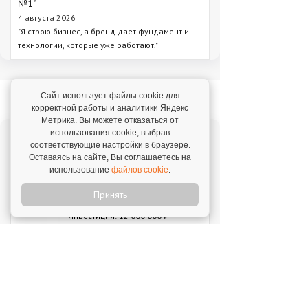
№1"
4 августа 2026
"Я строю бизнес, а бренд дает фундамент и
технологии, которые уже работают."
Новое на franshiza.ru
Сайт использует файлы cookie для
корректной работы и аналитики Яндекс
Метрика. Вы можете отказаться от
использования cookie, выбрав
Яндекс Лавка
соответствующие настройки в браузере.
Оставаясь на сайте, Вы соглашаетесь на
Инвестиции: 15 000 000 ₽
использование
файлов cookie
.
Принять
MIUZ DIAMONDS
Инвестиции: 12 000 000 ₽
Перчини
Инвестиции: 40 000 000 ₽