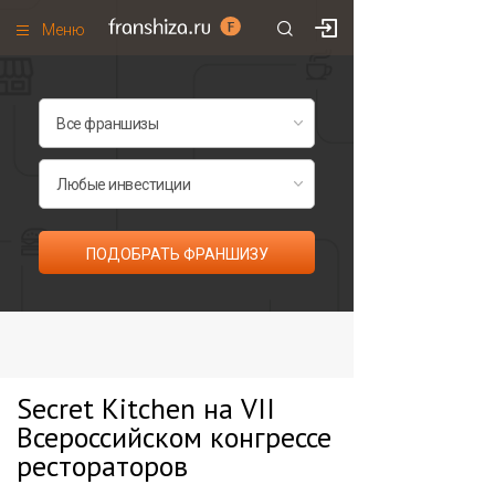
Меню
+7 (985)
700
•
00
•
85
Франшизы по категориям
Франшизы по городам
Франшизы со скидками
Рейтинг франшиз
ПОДОБРАТЬ ФРАНШИЗУ
Все франшизы списком
Secret Kitchen на VII
Всероссийском конгрессе
рестораторов