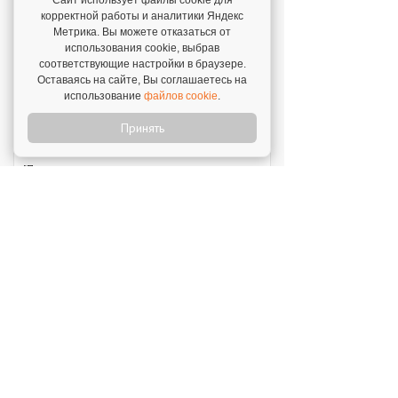
Сайт использует файлы cookie для
корректной работы и аналитики Яндекс
Отзыв о франшизе "VASILCHUKI CHAIHONA
Метрика. Вы можете отказаться от
№1"
использования cookie, выбрав
4 августа 2026
соответствующие настройки в браузере.
Оставаясь на сайте, Вы соглашаетесь на
"Я строю бизнес, а бренд дает фундамент и
использование
файлов cookie
.
технологии, которые уже работают."
Принять
Отзыв о франшизе "1С:БухОбслуживание"
31 июля 2026
"Прекрасная поддержка, техническая и
профессиональная. Ни один вопрос не
остается без рассмотрения."
Новое на franshiza.ru
Яндекс Лавка
Инвестиции: 15 000 000 ₽