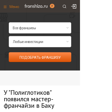
Меню
+7 (985)
700
•
00
•
85
Франшизы по категориям
Франшизы по городам
Франшизы со скидками
Рейтинг франшиз
ПОДОБРАТЬ ФРАНШИЗУ
Все франшизы списком
У "Полиглотиков"
появился мастер-
франчайзи в Баку