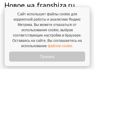
Новое на franshiza.ru
Сайт использует файлы cookie для
корректной работы и аналитики Яндекс
Яндекс Лавка
Метрика. Вы можете отказаться от
использования cookie, выбрав
Инвестиции: 15 000 000 ₽
соответствующие настройки в браузере.
Оставаясь на сайте, Вы соглашаетесь на
использование
файлов cookie
.
MIUZ DIAMONDS
Инвестиции: 12 000 000 ₽
Принять
Перчини
Инвестиции: 40 000 000 ₽
Стройкомплект
Инвестиции: 1 ₽
Мокрый нос
Инвестиции: 2 000 000 ₽