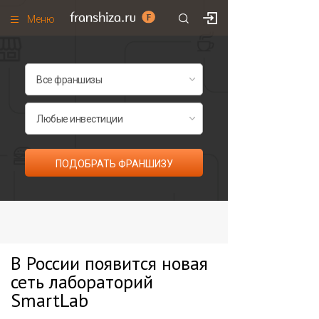
Меню
+7 (985)
700
•
00
•
85
Франшизы по категориям
Франшизы по городам
Франшизы со скидками
Рейтинг франшиз
ПОДОБРАТЬ ФРАНШИЗУ
Все франшизы списком
В России появится новая
сеть лабораторий
SmartLab