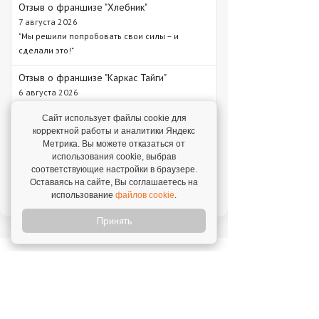
Отзыв о франшизе "Хлебник"
7 августа 2026
"Мы решили попробовать свои силы – и
сделали это!"
Отзыв о франшизе "Каркас Тайги"
6 августа 2026
"С одного объекта мы зарабатываем от 1 млн
Сайт использует файлы cookie для
рублей – в среднем 1,3 млн рублей."
корректной работы и аналитики Яндекс
Метрика. Вы можете отказаться от
Отзыв о франшизе "VASILCHUKI CHAIHONA
№1"
использования cookie, выбрав
соответствующие настройки в браузере.
4 августа 2026
Оставаясь на сайте, Вы соглашаетесь на
"Я строю бизнес, а бренд дает фундамент и
использование
файлов cookie
.
технологии, которые уже работают."
Принять
Новое на franshiza.ru
Яндекс Лавка