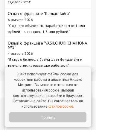
сделали это!"
Отзыв о франшизе "Каркас Тайги"
6 августа 2026
"С одного объекта мы зарабатываем от 1 млн
рублей – в среднем 1,3 млн рублей."
Отзыв о франшизе "VASILCHUKI CHAIHONA
№1"
4 августа 2026
"Я строю бизнес, а бренд дает фундамент и
технологии, которые уже работают."
Сайт использует файлы cookie для
корректной работы и аналитики Яндекс
Метрика. Вы можете отказаться от
Новое на franshiza.ru
использования cookie, выбрав
соответствующие настройки в браузере.
Оставаясь на сайте, Вы соглашаетесь на
использование
файлов cookie
.
Яндекс Лавка
Инвестиции: 15 000 000 ₽
Принять
MIUZ DIAMONDS