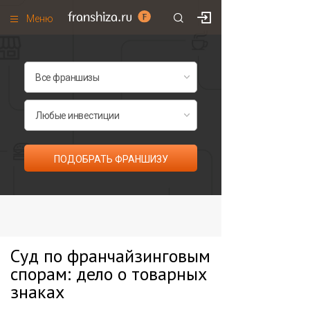
Меню
+7 (985)
700
•
00
•
85
Франшизы по категориям
Франшизы по городам
Франшизы со скидками
Рейтинг франшиз
ПОДОБРАТЬ ФРАНШИЗУ
Все франшизы списком
Суд по франчайзинговым
спорам: дело о товарных
знаках