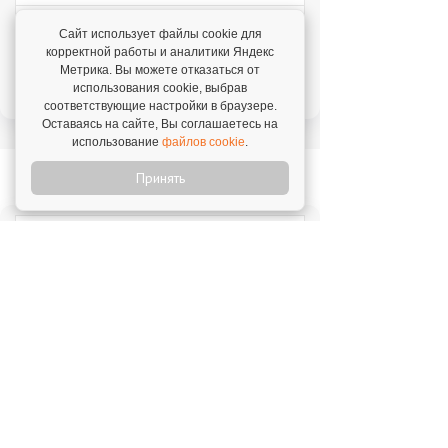
Отзыв о франшизе "VASILCHUKI CHAIHONA
Сайт использует файлы cookie для
№1"
корректной работы и аналитики Яндекс
4 августа 2026
Метрика. Вы можете отказаться от
"Я строю бизнес, а бренд дает фундамент и
использования cookie, выбрав
технологии, которые уже работают."
соответствующие настройки в браузере.
Оставаясь на сайте, Вы соглашаетесь на
использование
файлов cookie
.
Новое на franshiza.ru
Принять
Яндекс Лавка
Инвестиции: 15 000 000 ₽
MIUZ DIAMONDS
Инвестиции: 12 000 000 ₽
Перчини
Инвестиции: 40 000 000 ₽