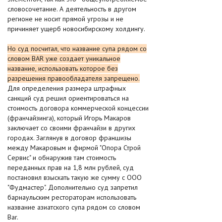
словосочетание. А деятельность в другом
регионе не носит прямой угрозы и не
причиняет ущерб новосибирскому холдингу.
Но суд посчитал, что название супа рядом со
словом BAR уже создает уникальное
название, использовать которое без
разрешения правообладателя запрещено.
Для определения размера штрафных
санкций суд решил ориентироваться на
стоимость договора коммерческой концессии
(франчайзинга), который Игорь Макаров
заключает со своими франчайзи в других
городах. Заглянув в договор франшизы
между Макаровым и фирмой "Опора Строй
Сервис" и обнаружив там стоимость
переданных прав на 1,8 млн рублей, суд
постановил взыскать такую же сумму с ООО
"Фудмастер". Дополнительно суд запретил
барнаульским рестораторам использовать
название азиатского супа рядом со словом
Bar.