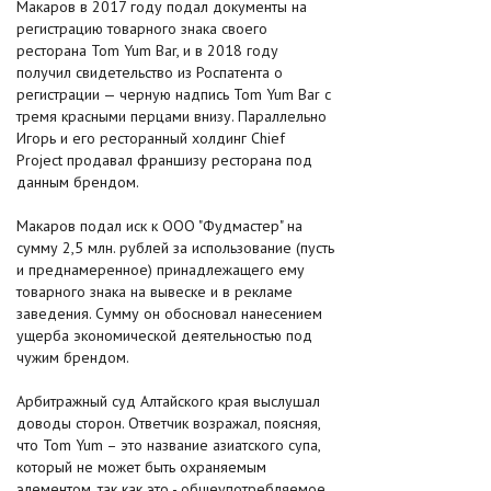
Макаров в 2017 году подал документы на
регистрацию товарного знака своего
ресторана Tom Yum Bar, и в 2018 году
получил свидетельство из Роспатента о
регистрации — черную надпись Tom Yum Bar с
тремя красными перцами внизу. Параллельно
Игорь и его ресторанный холдинг Chief
Project продавал франшизу ресторана под
данным брендом.
Макаров подал иск к ООО "Фудмастер" на
сумму 2,5 млн. рублей за использование (пусть
и преднамеренное) принадлежащего ему
товарного знака на вывеске и в рекламе
заведения. Сумму он обосновал нанесением
ущерба экономической деятельностью под
чужим брендом.
Арбитражный суд Алтайского края выслушал
доводы сторон. Ответчик возражал, поясняя,
что Tom Yum – это название азиатского супа,
который не может быть охраняемым
элементом, так как это - общеупотребляемое