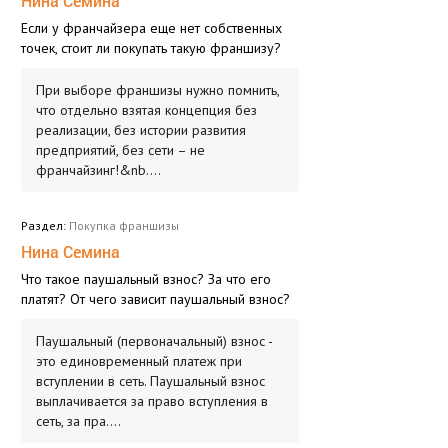
Нина Семина
Если у франчайзера еще нет собственных
точек, стоит ли покупать такую франшизу?
При выборе франшизы нужно помнить,
что отдельно взятая концепция без
реализации, без истории развития
предприятий, без сети – не
франчайзинг!&nb....
Раздел:
Покупка франшизы
Нина Семина
Что такое паушальный взнос? За что его
платят? От чего зависит паушальный взнос?
Паушальный (первоначальный) взнос -
это единовременный платеж при
вступлении в сеть. Паушальный взнос
выплачивается за право вступления в
сеть, за пра....