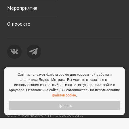
Мероприятия
О проекте
Сайт использует файлы cookie для корректной работы и
Политика конфиденциальности
аналитики Яндекс Метрика. Вы можете отказаться от
использования cookie, выбрав соответствующие настройки в
Согласие на обработку персональных данных
браузере. Оставаясь на сайте, Вы соглашаетесь на использование
Политика обработки персональных данных
файлов cookie
.
Принять
© 2026 Franshiza.ru • Франшиза.рф
ООО «Франкон», ИНН 5038080910,
sale@franshiza.ru. 18+