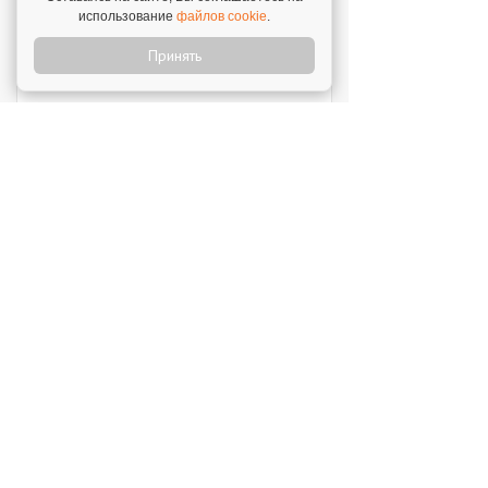
использование
файлов cookie
.
Перчини
Принять
Инвестиции: 40 000 000 ₽
Стройкомплект
Инвестиции: 1 ₽
Мокрый нос
Инвестиции: 2 000 000 ₽
SWEETY
Инвестиции: 1 800 000 ₽
MUZLOTO
Инвестиции: 80 000 ₽